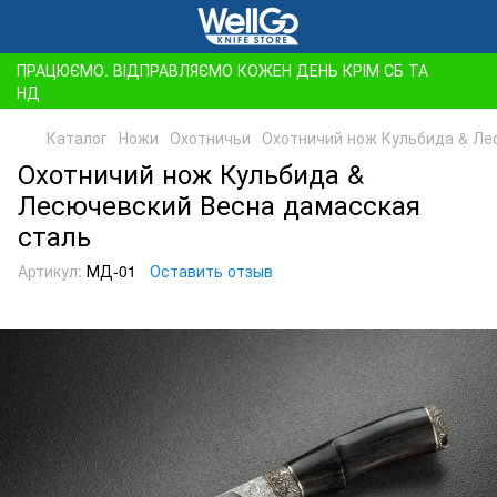
ПРАЦЮЄМО. ВІДПРАВЛЯЄМО КОЖЕН ДЕНЬ КРІМ СБ ТА
НД
Каталог
Ножи
Охотничьи
Охотничий нож Кульбида & Ле
Охотничий нож Кульбида &
Лесючевский Весна дамасская
сталь
Артикул:
МД-01
Оставить отзыв