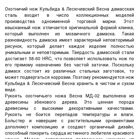
Охотничий нож Кульбида & Лесючевский Весна дамасская
сталь входит в число коллекционных моделей
производства одноименной торговой марки. Этот
изысканный нож отличается оригинальной формой клинка,
который выполнен из мозаичного дамаска. Такая
разновидность дамаска имеет характерный неповторимый
рисунок, который делает каждое изделие полностью
уникальным и неповторимым. Твердость дамасской стали
достигает 58-60 HRC, что позволяет использовать нож по
его прямому назначению без частой заточки. Поскольку
дамаск состоит из различных стальных заготовок, то
может подвергаться коррозии. Поэтому рекомендуется нож
Кульбида & Лесючевский Весна хранить в чистом и сухом
виде.
Рукоять охотничьего ножа Весна МД-02 выполнена из
древесины эбенового дерева. Это ценная порода
древесины с высокими декоративными качествами.
Рукоять не боится перепадов температуры и влаги.
Больстер и навершие с растительными орнаментами
дополняют композицию и создают органичный дизайн,
способный покорить сердца истинного любителя красивого
клинка. Модель дополняется подвесными ножнами из