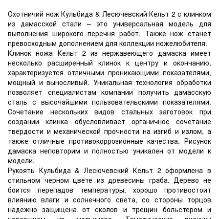
Охотничий нож Кульбида & Лесючевский Кельт 2 с клинком
из дамасской стали – это универсальная модель для
выполнения широкого перечня работ. Также нож станет
превосходным дополнением для коллекции ножелюбителя.
Клинок ножа Кельт 2 из нержавеющего дамаска имеет
несколько расширенный клинок к центру и окончанию,
характеризуется отличными проникающими показателями,
мощный и выносливый. Уникальная технология обработки
позволяет специалистам компании получить дамасскую
сталь с высочайшими пользовательскими показателями.
Сочетание нескольких видов стальных заготовок при
создании клинка обусловливает органичное сочетание
твердости и механической прочности на изгиб и излом, а
также отличные противокоррозионные качества. Рисунок
дамаска неповторим и полностью уникален от модели к
модели.
Рукоять Кульбида & Лесючевский Кельт 2 оформлена в
стильном черном цвете из древесины граба. Дерево не
боится перепадов температуры, хорошо противостоит
влиянию влаги и солнечного света, со стороны торцов
надежно защищена от сколов и трещин больстером и
навершием из мельхиора. Тематические рисунки