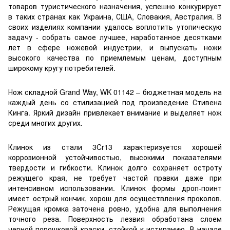
товаров туристического назначения, успешно конкурирует
в таких странах как Украина, США, Словакия, Австралия. В
своих изделиях компании удалось воплотить утопическую
задачу - собрать самое лучшее, наработанное десятками
лет в сфере ножевой индустрии, и выпускать ножи
высокого качества по приемлемым ценам, доступным
широкому кругу потребителей.
Нож складной Grand Way, WK 01142 – бюджетная модель на
каждый день со стилизацией под произведение Стивена
Кинга. Яркий дизайн привлекает внимание и выделяет нож
среди многих других.
Клинок из стали 3Cr13 характеризуется хорошей
коррозионной устойчивостью, высокими показателями
твердости и гибкости. Клинок долго сохраняет остроту
режущего края, не требует частой правки даже при
интенсивном использовании. Клинок формы дроп-поинт
имеет острый кончик, хорош для осуществления проколов.
Режущая кромка заточена ровно, удобна для выполнения
точного реза. Поверхность лезвия обработана слоем
черной порошковой краски, стойкой к истиранию. В начале