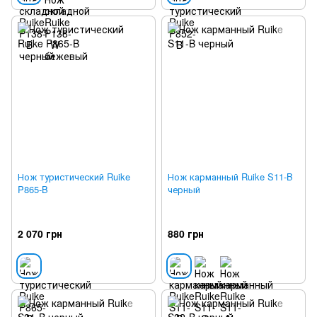
Нож туристический Ruike
Нож карманный Ruike S11-B
P865-B
черный
2 070 грн
880 грн