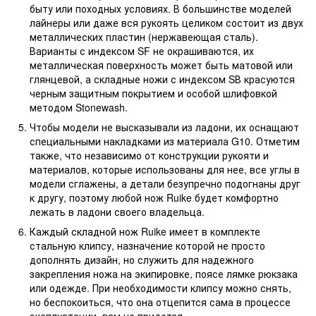
быту или походных условиях. В большинстве моделей
лайнеры или даже вся рукоять целиком состоит из двух
металлических пластин (нержавеющая сталь).
Варианты с индексом SF не окрашиваются, их
металлическая поверхность может быть матовой или
глянцевой, а складные ножи с индексом SВ красуются
черным защитным покрытием и особой шлифовкой
методом Stonewash.
Чтобы модели не высказывали из ладони, их оснащают
специальными накладками из материала G10. Отметим
также, что независимо от конструкции рукояти и
материалов, которые использованы для нее, все углы в
модели сглажены, а детали безупречно подогнаны друг
к другу, поэтому любой нож Ruike будет комфортно
лежать в ладони своего владельца.
Каждый складной нож Ruike имеет в комплекте
стальную клипсу, назначение которой не просто
дополнять дизайн, но служить для надежного
закрепления ножа на экипировке, поясе лямке рюкзака
или одежде. При необходимости клипсу можно снять,
но беспокоиться, что она отцепится сама в процессе