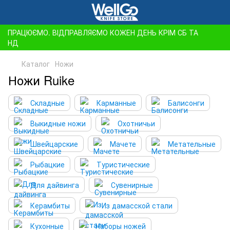
ПРАЦЮЄМО. ВІДПРАВЛЯЄМО КОЖЕН ДЕНЬ КРІМ СБ ТА
НД
Каталог
Ножи
Ножи Ruike
Складные
Карманные
Балисонги
Выкидные ножи
Охотничьи
Швейцарские
Мачете
Метательные
Рыбацкие
Туристические
Для дайвинга
Сувенирные
Керамбиты
Из дамасской стали
Кухонные
Наборы ножей