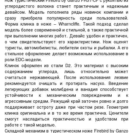
углеродистого волокна станет практичным и надежным
девайсом. Модель пополнила ряды новинок компании и
сразу приобрела популярность среди пользователей.
Форма клинка в ноже – Wharncliffe. Такой подход сделал
модель более современной и стильной, а также практичной
при выполнении многих работ. Девайс удобен и практичен,
о чем свидетельствуют его характеристики. Нож оценят
туристы, автомобилисты, любители охоты и рыбалки. А его
стильное оформление делает возможным использование в
роли EDC-модели.
Клинок оформлен из стали D2. Это материал с высоким
содержанием углерода, лишь относительно может
считаться нержавеющей. После использования лезвие
рекомендуется очищать и протирать насухо. Введение
легирующих добавок молибдена и ванадия способствует
устойчивости к механическим повреждениям и к
агрессивным средам. Режущий край заточен ровно и долго
поддерживает остроту даже при частом резе. Геометрия
клинка оригинальна и в то же время практична. Ценители
смогут насладиться практичностью и удобством при
работе с такой моделью.
Складной механизм в туристическом ноже Firebird by Ganzo