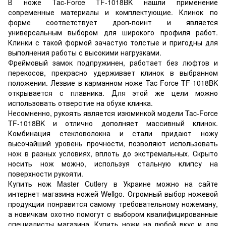
В ноже Tac-Force TF-1018BK нашли применение
современные материалы и комплектующие. Клинок по
форме соответствует дроп-поинт и является
универсальным выбором для широкого профиля работ.
Клинки с такой формой зачастую толстые и пригодны для
выполнения работы с высокими нагрузками.
Фреймовый замок подпружинен, работает без люфтов и
перекосов, прекрасно удерживает клинок в выбранном
положении. Лезвие в карманном ноже Tac-Force TF-1018BK
открывается с плавника. Для этой же цели можно
использовать отверстие на обухе клинка.
Несомненно, рукоять является изюминкой модели Tac-Force
TF-1018BK и отлично дополняет массивный клинок.
Комбинация стекловолокна и стали придают ножу
высочайший уровень прочности, позволяют использовать
нож в разных условиях, вплоть до экстремальных. Скрыто
носить нож можно, используя стальную клипсу на
поверхности рукояти.
Купить нож Master Cutlery в Украине можно на сайте
интернет-магазина ножей Wellgo. Огромный выбор ножевой
продукции понравится самому требовательному ножеману,
а новичкам охотно помогут с выбором квалифицированные
специалисты магазина. Купить ножи на любой вкус и для