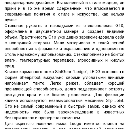
неординарным дизайном. Выполненный в стиле модерн, он
яркий и в то же время сдержанный, что вписывается в
современные понятия о стиле и искусстве, как нельзя
лучше.
Стильная рукоять с накладками из стекловолокна G10,
оформлена в двухцветной манере и создает видимый
объем. Практичность G10 уже давно зарекомендовала себя
с наилучшей стороны. Мало материалов с такой легкой
способностью к формовке и окрашиванию и одновременно
столь надежному использованию. Стеклополимер не боится
влаги, температурных перепадов, агрессивных и кислых
сред.
Клинок карманного ножа StatGear "Ledge", LEDG выполнен в
форме Sheepsfoot, визуально своими угловатыми линиями
напоминает танто. Легко режет, обладает хорошей
проникающей способностью, долго поддерживает остроту
режущего края и не боится ржавления. Для фиксации
клинка используется незамысловатый механизм Slip Joint.
Это не самый современный и быстрый замок, однако его
надежность уже была зарекомендована в известных
Викториноксах и проверена временем.
Для скрытого ношения ножа Ledge имеется клипса на
поверхности рукояти. А для дополнительной страховки