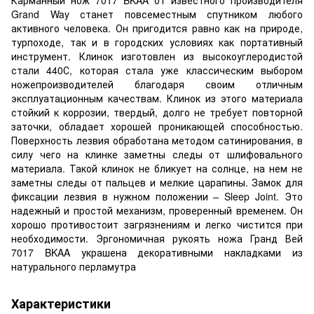
Grand Way станет повсеместным спутником любого
активного человека. Он пригодится равно как на природе,
турпоходе, так и в городских условиях как портативный
инструмент. Клинок изготовлен из высокоуглеродистой
стали 440С, которая стала уже классическим выбором
ножепроизводителей благодаря своим отличным
эксплуатационным качествам. Клинок из этого материала
стойкий к коррозии, твердый, долго не требует повторной
заточки, обладает хорошей проникающей способностью.
Поверхность лезвия обработана методом сатинирования, в
силу чего на клинке заметны следы от шлифовального
материала. Такой клинок не бликует на солнце, на нем не
заметны следы от пальцев и мелкие царапины. Замок для
фиксации лезвия в нужном положении – Sleep Joint. Это
надежный и простой механизм, проверенный временем. Он
хорошо противостоит загрязнениям и легко чистится при
необходимости. Эргономичная рукоять ножа Гранд Вей
7017 BKAA украшена декоративными накладками из
натурального перламутра
Характеристики