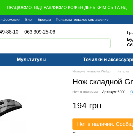
ПРАЦЮЄМО. ВІДПРАВЛЯЄМО КОЖЕН ДЕНЬ КРІМ СБ ТА НД
 информация
Блог
Бренды
Пользовательское соглашение
49-88-10
063 309-25-06
Гр
Бу
Сб
Мультитулы
Точилки и аксессуа
Интернет-магазин Wellgo
Каталог
Нож складной Gr
Нет в наличии
Артикул: 5001
О
194 грн
Нет в наличии. Сообщ