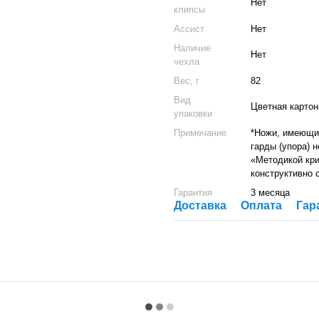
Нет
клипсы
Ассист
Нет
Наличие
Нет
чехла
Вес, г
82
Вид
Цветная картон
упаковки
Примечание
*Ножи, имеющие
гарды (упора) 
«Методикой кри
конструктивно 
Гарантия
3 месяца
Доставка
Оплата
Гар