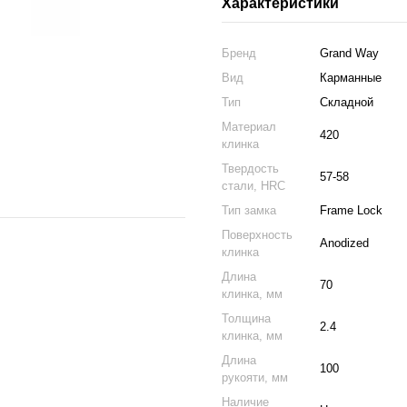
Характеристики
Бренд
Grand Way
Вид
Карманные
Тип
Складной
Материал
420
клинка
Твердость
57-58
стали, HRC
Тип замка
Frame Lock
Поверхность
Anodized
клинка
Длина
70
клинка, мм
Толщина
2.4
клинка, мм
Длина
100
рукояти, мм
Наличие