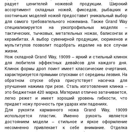
радует ценителей ножевой продукции. Широкий
ассортимент складных ножей, фикседов, рыбацких и
охотничьих моделей ножей предоставит уникальный выбор
для самого требовательного ножемана. Также Grand Way
специализируется на узкопрофильных моделях –
тактических, тычковых, метательных ножах, балисонгах и
керамбитах. А выбор сувенирной продукции, сюрикенов и
мультитулов позволит подобрать изделие на все случаи
жизни.
Нож складной Grand Way, 19099 – яркий и стильный клинок
для любителя эффектных девайсов для каждого дня.
Клинок формы дроп поинт имеет классические очертания,
характеризуется прямыми спусками от середины лезвия. На
обратном спуске обуха присутствует насечка для
улучшения нажима при резе. Сталь изготовления клинка –
это бюджетная 420 марка. Материал отлично затачивается,
легко режет и имеет хороший уровень гибкости, что
придает ножу прочность при ударах или падениях.
Для рукояти карманного ножа Grand Way, 19099
используется пластик. Именно рукоять является
достоянием модели – стильное и яркое оформление
несомненно привлекает к себе внимание. Отделка