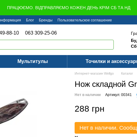
ПРАЦЮЄМО. ВІДПРАВЛЯЄМО КОЖЕН ДЕНЬ КРІМ СБ ТА НД
 информация
Блог
Бренды
Пользовательское соглашение
49-88-10
063 309-25-06
Гр
Бу
Сб
Мультитулы
Точилки и аксессуа
Интернет-магазин Wellgo
Каталог
Нож складной G
Нет в наличии
Артикул: 00341
288 грн
Нет в наличии. Сообщ