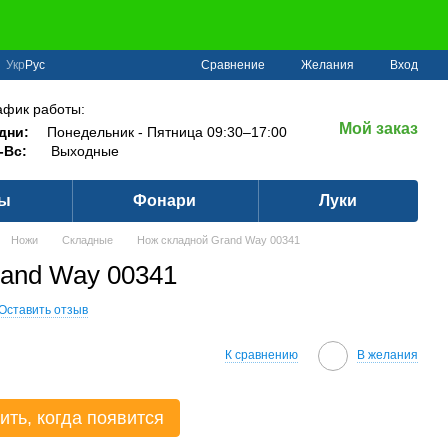
Сравнение
Укр
Рус
Желания
Вход
афик работы:
Мой заказ
дни:
Понедельник - Пятница 09:30–17:00
-Вс:
Выходные
ры
Фонари
Луки
Ножи
Складные
Нож складной Grand Way 00341
rand Way 00341
Оставить отзыв
К сравнению
В желания
ить, когда появится