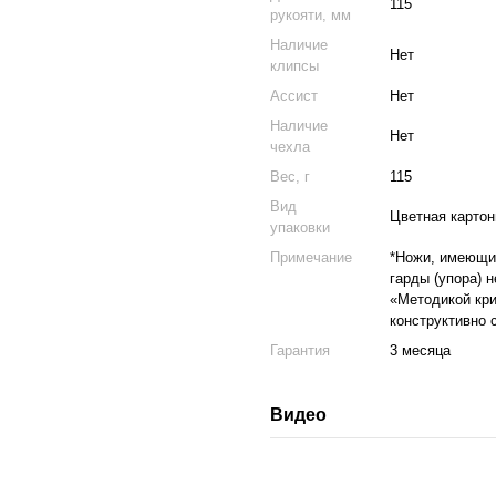
115
рукояти, мм
Наличие
Нет
клипсы
Ассист
Нет
Наличие
Нет
чехла
Вес, г
115
Вид
Цветная картон
упаковки
Примечание
*Ножи, имеющие
гарды (упора) 
«Методикой кри
конструктивно 
Гарантия
3 месяца
Видео