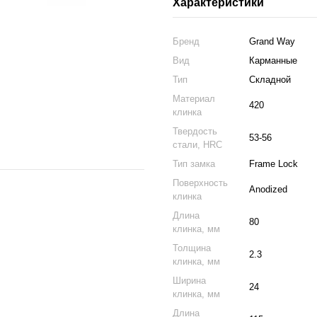
Характеристики
Бренд
Grand Way
Вид
Карманные
Тип
Складной
Материал
420
клинка
Твердость
53-56
стали, HRC
Тип замка
Frame Lock
Поверхность
Anodized
клинка
Длина
80
клинка, мм
Толщина
2.3
клинка, мм
Ширина
24
клинка, мм
Длина