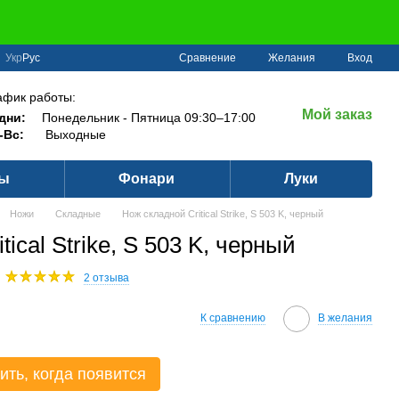
Сравнение
Укр
Рус
Желания
Вход
афик работы:
Мой заказ
дни:
Понедельник - Пятница 09:30–17:00
-Вс:
Выходные
ры
Фонари
Луки
Ножи
Складные
Нож складной Critical Strike, S 503 K, черный
ical Strike, S 503 K, черный
2 отзыва
К сравнению
В желания
ить, когда появится