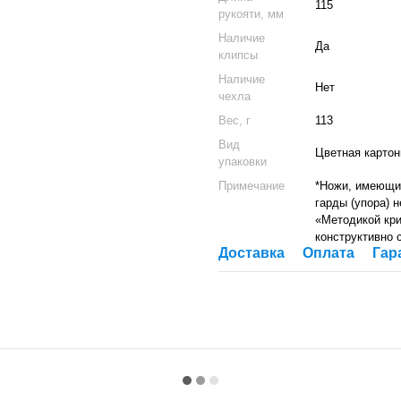
115
рукояти, мм
Наличие
Да
клипсы
Наличие
Нет
чехла
Вес, г
113
Вид
Цветная картон
упаковки
Примечание
*Ножи, имеющие
гарды (упора) 
«Методикой кри
конструктивно 
Доставка
Оплата
Гар