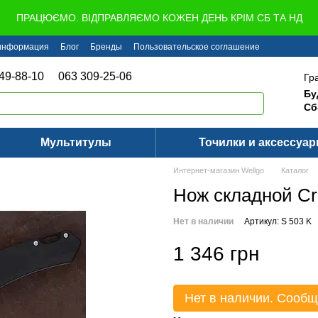
ПРАЦЮЄМО. ВІДПРАВЛЯЄМО КОЖЕН ДЕНЬ КРІМ СБ ТА НД
 информация
Блог
Бренды
Пользовательское соглашение
49-88-10
063 309-25-06
Гр
Бу
Сб
Мультитулы
Точилки и аксессуа
Интернет-магазин Wellgo
Каталог
Нож складной Crit
Нет в наличии
Артикул: S 503 K
1 346 грн
Нет в наличии. Сообщ