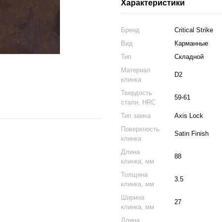
Характеристики
Бренд
Critical Strike
Вид
Карманные
Тип
Складной
Материал
D2
клинка
Твердость
59-61
стали, HRC
Тип замка
Axis Lock
Поверхность
Satin Finish
клинка
Длина
88
клинка, мм
Толщина
3.5
клинка, мм
Ширина
27
клинка, мм
Длина