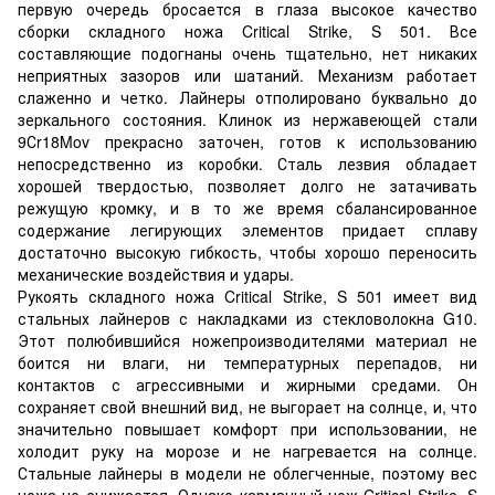
первую очередь бросается в глаза высокое качество
сборки складного ножа Critical Strike, S 501. Все
составляющие подогнаны очень тщательно, нет никаких
неприятных зазоров или шатаний. Механизм работает
слаженно и четко. Лайнеры отполировано буквально до
зеркального состояния. Клинок из нержавеющей стали
9Сr18Mov прекрасно заточен, готов к использованию
непосредственно из коробки. Сталь лезвия обладает
хорошей твердостью, позволяет долго не затачивать
режущую кромку, и в то же время сбалансированное
содержание легирующих элементов придает сплаву
достаточно высокую гибкость, чтобы хорошо переносить
механические воздействия и удары.
Рукоять складного ножа Critical Strike, S 501 имеет вид
стальных лайнеров с накладками из стекловолокна G10.
Этот полюбившийся ножепроизводителями материал не
боится ни влаги, ни температурных перепадов, ни
контактов с агрессивными и жирными средами. Он
сохраняет свой внешний вид, не выгорает на солнце, и, что
значительно повышает комфорт при использовании, не
холодит руку на морозе и не нагревается на солнце.
Стальные лайнеры в модели не облегченные, поэтому вес
ножа не снижается. Однако карманный нож Critical Strike, S