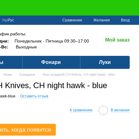
Сравнение
Укр
Рус
Желания
Вход
афик работы:
Мой заказ
дни:
Понедельник - Пятница 09:30–17:00
-Вс:
Выходные
ры
Фонари
Луки
Ножи
Складные
Нож складной CH Knives, CH night hawk - blue
Knives, CH night hawk - blue
hawk-blue
Оставить отзыв
К сравнению
В желания
ить, когда появится