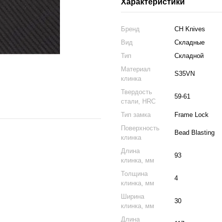
Характеристики
Бренд
CH Knives
Вид
Складные
Тип
Складной
Материал
S35VN
клинка
Твердость
59-61
стали, HRC
Тип замка
Frame Lock
Поверхность
Bead Blasting
клинка
Длина
93
клинка, мм
Толщина
4
клинка, мм
Ширина
30
клинка, мм
Длина