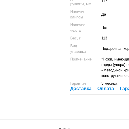
117
рукояти, мм
Наличие
Да
клипсы
Наличие
Нет
чехла
Вес, г
113
Вид
Подарочная ко
упаковки
Примечание
*Ножи, имеющие
гарды (упора) 
«Методикой кри
конструктивно 
Гарантия
3 месяца
Доставка
Оплата
Гар