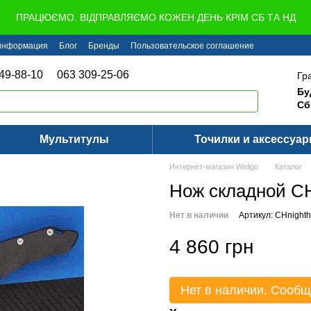
ПРАЦЮЄМО. ВІДПРАВЛЯЄМО КОЖЕН ДЕНЬ КРІМ СБ ТА НД
 информация
Блог
Бренды
Пользовательское соглашение
49-88-10
063 309-25-06
Гр
Бу
Сб
Мультитулы
Точилки и аксессуа
Интернет-магазин Wellgo
Каталог
Нож складной CH 
Нет в наличии
Артикул: CHnight
4 860 грн
Нет в наличии. Сообщ