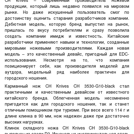
продукции, который лишь недавно появился на мировом
рынке. Но даже искушенный пользователь смог по
достоинству оценить старания разработчиков компании.
Дебютная модель, которую бренд выпустил на рынок,
пришлась по вкусу потребителям и сразу позволила
создать компании имидж и известность. Китайские
разработчики применяют навыки и технологии, созданные
мировыми ножевыми производителями. Каждая новая
модель – это качественный девайс, пригодный для EDC-
использования. Несмотря на то, что компания
позиционирует себя, как производителя моделей для
аутдора, модельный ряд наиболее практичен для
городского ношения.
Карманный нож CH Knives CH 3530-G10-black стал
практичными и качественным девайсом от известного
китайского бренда. Облегченная модель несомненно
пригодится как для городского ношения, так и станет
отличным помощником при туризме. При весе всего 114 г и
длине клинка в 90 мм, нож надежен даже при достаточно
высоких нагрузках.
Клинок складного ножа CH Knives CH 3530-G10-black
выполнен из стали D2. Изначально инструментальная сталь