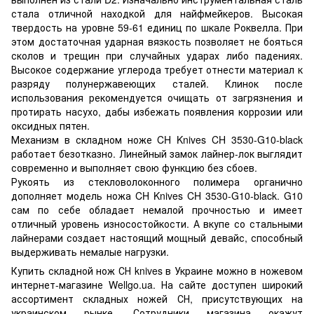
стала отличной находкой для найфмейкеров. Высокая
твердость на уровне 59-61 единиц по шкале Роквелла. При
этом достаточная ударная вязкость позволяет не бояться
сколов и трещин при случайных ударах либо падениях.
Высокое содержание углерода требует отнести материал к
разряду полунержавеющих сталей. Клинок после
использования рекомендуется очищать от загрязнения и
протирать насухо, дабы избежать появления коррозии или
оксидных пятен.
Механизм в складном ноже CH Knives CH 3530-G10-black
работает безотказно. Линейный замок лайнер-лок выглядит
современно и выполняет свою функцию без сбоев.
Рукоять из стекловолоконного полимера органично
дополняет модель ножа CH Knives CH 3530-G10-black. G10
сам по себе обладает немалой прочностью и имеет
отличный уровень износостойкости. А вкупе со стальными
лайнерами создает настоящий мощный девайс, способный
выдерживать немалые нагрузки.
Купить складной нож СН knives в Украине можно в ножевом
интернет-магазине Wellgo.ua. На сайте доступен широкий
ассортимент складных ножей СН, присутствующих на
украинском рынке. Сотрудники магазина окажут