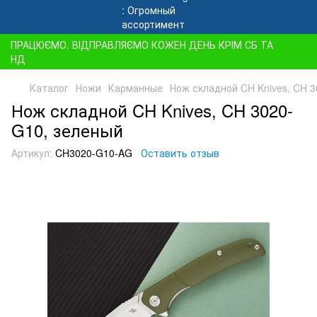
ПРАЦЮЄМО. ВІДПРАВЛЯЄМО КОЖЕН ДЕНЬ КРІМ СБ ТА
НД
Каталог
Ножи
Карманные
Нож складной CH Knives, CH 
Нож складной CH Knives, CH 3020-
G10, зеленый
Артикул:
CH3020-G10-AG
Оставить отзыв