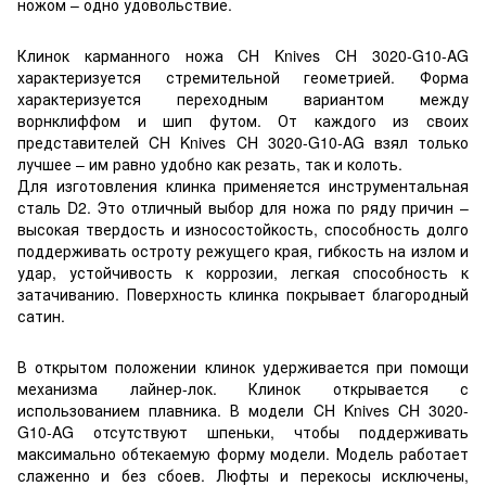
ножом – одно удовольствие.
Клинок карманного ножа CH Knives CH 3020-G10-AG
характеризуется стремительной геометрией. Форма
характеризуется переходным вариантом между
ворнклиффом и шип футом. От каждого из своих
представителей CH Knives CH 3020-G10-AG взял только
лучшее – им равно удобно как резать, так и колоть.
Для изготовления клинка применяется инструментальная
сталь D2. Это отличный выбор для ножа по ряду причин –
высокая твердость и износостойкость, способность долго
поддерживать остроту режущего края, гибкость на излом и
удар, устойчивость к коррозии, легкая способность к
затачиванию. Поверхность клинка покрывает благородный
сатин.
В открытом положении клинок удерживается при помощи
механизма лайнер-лок. Клинок открывается с
использованием плавника. В модели CH Knives CH 3020-
G10-AG отсутствуют шпеньки, чтобы поддерживать
максимально обтекаемую форму модели. Модель работает
слаженно и без сбоев. Люфты и перекосы исключены,