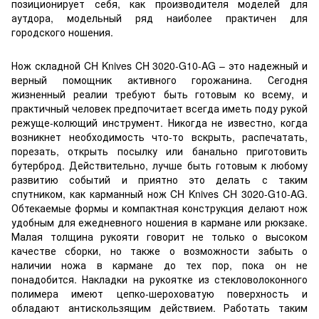
позиционирует себя, как производителя моделей для
аутдора, модельный ряд наиболее практичен для
городского ношения.
Нож складной CH Knives CH 3020-G10-AG – это надежный и
верный помощник активного горожанина. Сегодня
жизненный реалии требуют быть готовым ко всему, и
практичный человек предпочитает всегда иметь поду рукой
режуще-колющий инструмент. Никогда не известно, когда
возникнет необходимость что-то вскрыть, распечатать,
порезать, открыть посылку или банально приготовить
бутерброд. Действительно, лучше быть готовым к любому
развитию событий и приятно это делать с таким
спутником, как карманный нож CH Knives CH 3020-G10-AG.
Обтекаемые формы и компактная конструкция делают нож
удобным для ежедневного ношения в кармане или рюкзаке.
Малая толщина рукояти говорит не только о высоком
качестве сборки, но также о возможности забыть о
наличии ножа в кармане до тех пор, пока он не
понадобится. Накладки на рукоятке из стекловолоконного
полимера имеют цепко-шероховатую поверхность и
обладают антискользящим действием. Работать таким