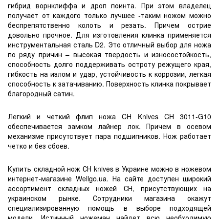
гибрид ворнклиффа и дроп поинта. При этом владелец
получает от каждого только лучшее -таким ножом можно
беспрепятственно колоть и резать. Причем острие
довольно прочное. Для изготовления клинка применяется
инструментальная сталь D2. Это отличный выбор для ножа
по ряду причин – высокая твердость и износостойкость,
способность долго поддерживать остроту режущего края,
гибкость на излом и удар, устойчивость к коррозии, легкая
способность к затачиванию. Поверхность клинка покрывает
благородный сатин.
Легкий и четкий флип ножа CH Knives CH 3011-G10
обеспечивается замком лайнер лок. Причем в осевом
механизме присутствует пара подшипников. Нож работает
четко и без сбоев.
Купить складной нож СН knives в Украине можно в ножевом
интернет-магазине Wellgo.ua. На сайте доступен широкий
ассортимент складных ножей СН, присутствующих на
украинском рынке. Сотрудники магазина окажут
специализированную помощь в выборе подходящей
модели. Истинный ножеман найдет всю необходимую