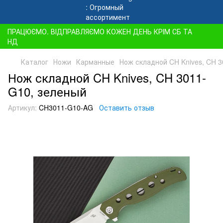
ПРАЦЮЄМО. ВІДПРАВЛЯЄМО КОЖЕН ДЕНЬ КРІМ СБ ТА
НД
Каталог
Ножи
Карманные
Нож складной CH Knives, CH 
Нож складной CH Knives, CH 3011-
G10, зеленый
Артикул:
CH3011-G10-AG
Оставить отзыв