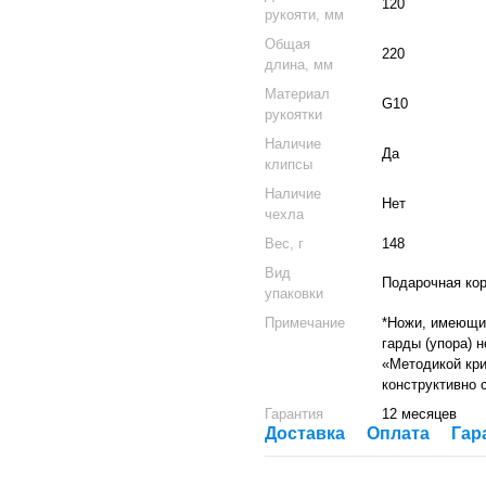
120
рукояти, мм
Общая
220
длина, мм
Материал
G10
рукоятки
Наличие
Да
клипсы
Наличие
Нет
чехла
Вес, г
148
Вид
Подарочная ко
упаковки
Примечание
*Ножи, имеющие
гарды (упора) 
«Методикой кри
конструктивно 
Гарантия
12 месяцев
Доставка
Оплата
Гар