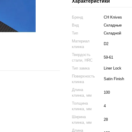
Характеристики
Бренд
CH Knives
Вид
Складные
Тип
Складной
Материал
D2
клинка
Твердость
59-61
стали, HRC
Тип замка
Liner Lock
Поверхность
Satin Finish
клинка
Длина
100
клинка, мм
Толщина
4
клинка, мм
Ширина
28
клинка, мм
Длина