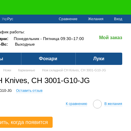
Сравнение
Укр
Рус
Желания
Вход
афик работы:
Мой заказ
дни:
Понедельник - Пятница 09:30–17:00
-Вс:
Выходные
ры
Фонари
Луки
Ножи
Карманные
Нож складной CH Knives, CH 3001-G10-JG
 Knives, CH 3001-G10-JG
-G10-JG
Оставить отзыв
К сравнению
В желания
ить, когда появится