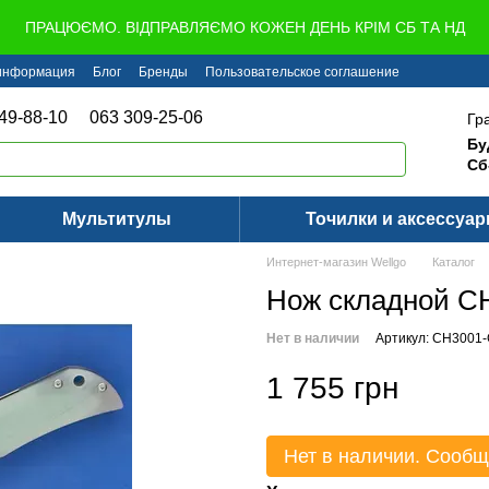
ПРАЦЮЄМО. ВІДПРАВЛЯЄМО КОЖЕН ДЕНЬ КРІМ СБ ТА НД
 информация
Блог
Бренды
Пользовательское соглашение
49-88-10
063 309-25-06
Гр
Бу
Сб
Мультитулы
Точилки и аксессуа
Интернет-магазин Wellgo
Каталог
Нож складной CH
Нет в наличии
Артикул: CH3001
1 755 грн
Нет в наличии. Сообщ