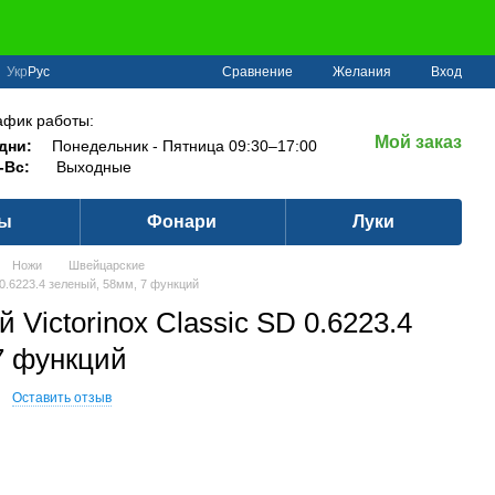
Сравнение
Укр
Рус
Желания
Вход
афик работы:
Мой заказ
дни:
Понедельник - Пятница 09:30–17:00
-Вс:
Выходные
ры
Фонари
Луки
Ножи
Швейцарские
 0.6223.4 зеленый, 58мм, 7 функций
Victorinox Classic SD 0.6223.4
7 функций
Оставить отзыв