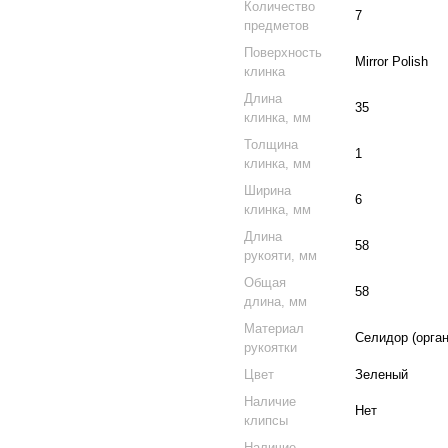
Количество
7
предметов
Поверхность
Mirror Polish
клинка
Длина
35
клинка, мм
Толщина
1
клинка, мм
Ширина
6
клинка, мм
Длина
58
рукояти, мм
Общая
58
длина, мм
Материал
Селидор (орга
рукоятки
Цвет
Зеленый
Наличие
Нет
клипсы
Наличие