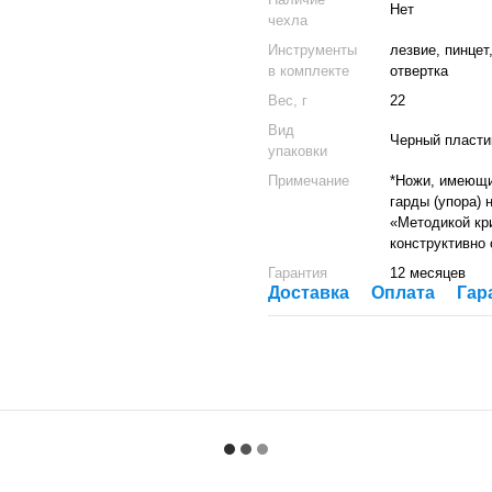
Нет
чехла
Инструменты
лезвие, пинцет
в комплекте
отвертка
Вес, г
22
Вид
Черный пласти
упаковки
Примечание
*Ножи, имеющи
гарды (упора) 
«Методикой кр
конструктивно
Гарантия
12 месяцев
Доставка
Оплата
Гар