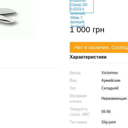
1 000 грн
Нет в наличии. Сообщ
Характеристики
Бренд
Victorinox
Вид
Армейские
Тип
Складной
Материал
Нержавеющая с
клинка
Твердость
55-56
стали, HRC
Тип замка
Slip-joint