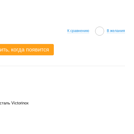
К сравнению
В желания
ить, когда появится
таль Victorinox