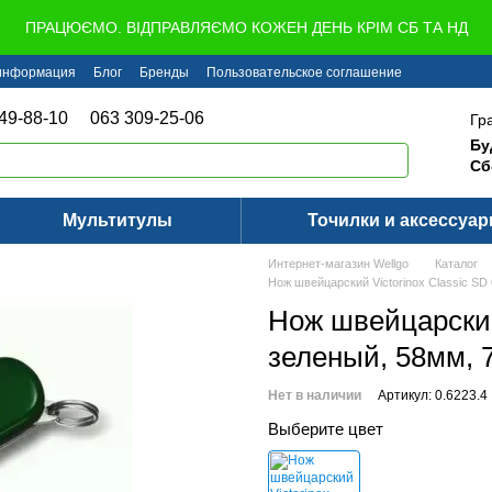
ПРАЦЮЄМО. ВІДПРАВЛЯЄМО КОЖЕН ДЕНЬ КРІМ СБ ТА НД
 информация
Блог
Бренды
Пользовательское соглашение
49-88-10
063 309-25-06
Гр
Бу
Сб
Мультитулы
Точилки и аксессуа
Интернет-магазин Wellgo
Каталог
Нож швейцарский Victorinox Classic SD
Нож швейцарский 
зеленый, 58мм, 
Нет в наличии
Артикул: 0.6223.4
Выберите цвет