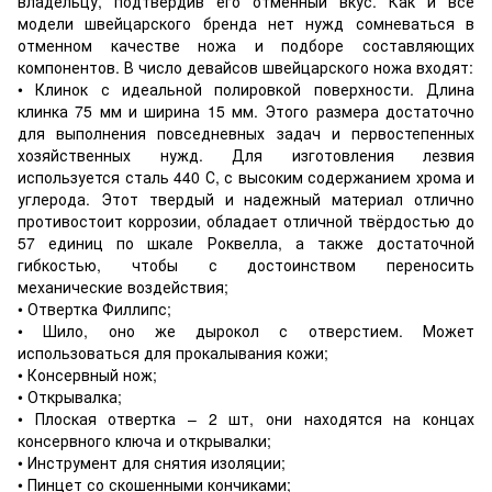
владельцу, подтвердив его отменный вкус. Как и все
модели швейцарского бренда нет нужд сомневаться в
отменном качестве ножа и подборе составляющих
компонентов. В число девайсов швейцарского ножа входят:
• Клинок с идеальной полировкой поверхности. Длина
клинка 75 мм и ширина 15 мм. Этого размера достаточно
для выполнения повседневных задач и первостепенных
хозяйственных нужд. Для изготовления лезвия
используется сталь 440 С, с высоким содержанием хрома и
углерода. Этот твердый и надежный материал отлично
противостоит коррозии, обладает отличной твёрдостью до
57 единиц по шкале Роквелла, а также достаточной
гибкостью, чтобы с достоинством переносить
механические воздействия;
• Отвертка Филлипс;
• Шило, оно же дырокол с отверстием. Может
использоваться для прокалывания кожи;
• Консервный нож;
• Открывалка;
• Плоская отвертка – 2 шт, они находятся на концах
консервного ключа и открывалки;
• Инструмент для снятия изоляции;
• Пинцет со скошенными кончиками;