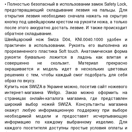
• Полностью безопасный в использовании замок Safety Lock,
предотвращающий складывание лезвия на пальцы. Для
открытия лезвия необходимо сначала нажать на скрытую
кнопку под швейцарским крестом на рукояти ножа, а только
после этого аккуратно достать лезвие. И также происходит
обратное складывание.
Швейцарский нож Swiza D04, KNI.0040.1000 удобен и
практичен в использовании. Рукоять его выполнена из
прорезиненного пластика Soft touch. Анатомическая форма
рукояти буквально ложится в ладонь как влитая и
совершенно не скользит. Материал прекрасно
окрашивается и модель идет в нескольких цветовых
решениях с тем, чтобы каждый смог подобрать для себя
образ по вкусу.
Купить нож SWIZA в Украине можно, посетив сайт ножевого
интернет-магазина Wellgo. Заказ можно оформить на
страницах онлайн-каталога магазина, где представлен
широкий выбор ножей SWIZA. Консультанты магазина
окажут любую информационную поддержку при выборе
необходимой модели и предоставят исчерпывающую
информацию по каждому выбранному изделию. Для
каждого посетителя доступны простые условия оплаты и