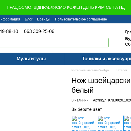
ПРАЦЮЄМО. ВІДПРАВЛЯЄМО КОЖЕН ДЕНЬ КРІМ СБ ТА НД
 информация
Блог
Бренды
Пользовательское соглашение
49-88-10
063 309-25-06
Гр
Бу
Сб
Мультитулы
Точилки и аксессуа
Интернет-магазин Wellgo
Каталог
Нож швейцарский
белый
В наличии
Артикул: KNI.0020.102
Выберите цвет