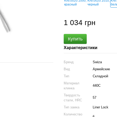
1 034 грн
Купить
Характеристики
Бренд
Swiza
Вид
Армейские
Тип
Складной
Материал
440C
клинка
Твердость
57
стали, HRC
Тип замка
Liner Lock
Количество
6