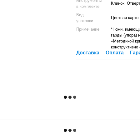
Инструменты
Клинок, Отвер
в комплекте
Вид
Цветная карто
упаковки
Примечание
*Ножи, имеющи
гарды (упора) 
«Методикой кр
конструктивно
Доставка
Оплата
Гар