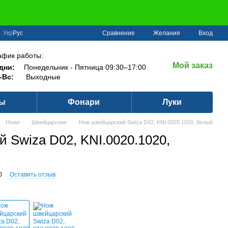
Сравнение
Укр
Рус
Желания
Вход
афик работы:
Мой заказ
дни:
Понедельник - Пятница 09:30–17:00
-Вс:
Выходные
ры
Фонари
Луки
Ножи
Швейцарские
Нож швейцарский Swiza D02, KNI.0020.1020, белый
 Swiza D02, KNI.0020.1020,
0
Оставить отзыв