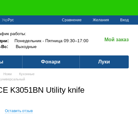
Сравнение
Укр
Рус
Желания
Вход
афик работы:
Мой заказ
дни:
Понедельник - Пятница 09:30–17:00
-Вс:
Выходные
ры
Фонари
Луки
Ножи
Кухонные
e универсальный
 K3051BN Utility knife
N
Оставить отзыв