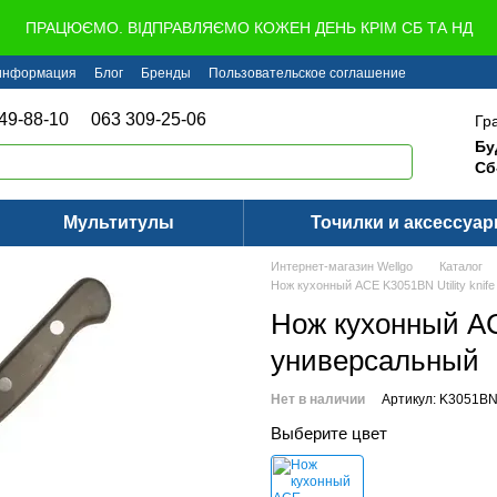
ПРАЦЮЄМО. ВІДПРАВЛЯЄМО КОЖЕН ДЕНЬ КРІМ СБ ТА НД
 информация
Блог
Бренды
Пользовательское соглашение
49-88-10
063 309-25-06
Гр
Бу
Сб
Мультитулы
Точилки и аксессуа
Интернет-магазин Wellgo
Каталог
Нож кухонный ACE K3051BN Utility knif
Нож кухонный ACE
универсальный
Нет в наличии
Артикул: K3051B
Выберите цвет