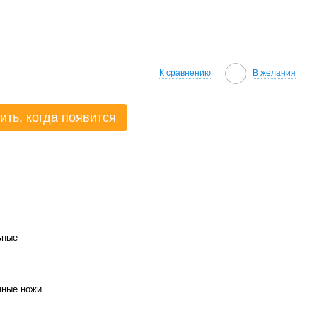
К сравнению
В желания
ить, когда появится
ьные
нные ножи