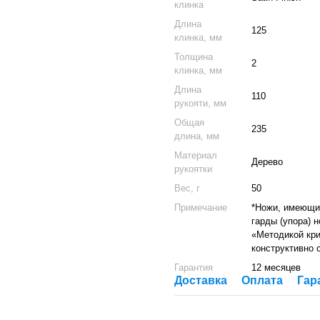
клинка
Длина
125
клинка, мм
Толщина
2
клинка, мм
Длина
110
рукояти, мм
Общая
235
длина, мм
Материал
Дерево
рукоятки
Вес, г
50
Примечание
*Ножи, имеющие
гарды (упора) 
«Методикой кри
конструктивно 
Гарантия
12 месяцев
Доставка
Оплата
Гар