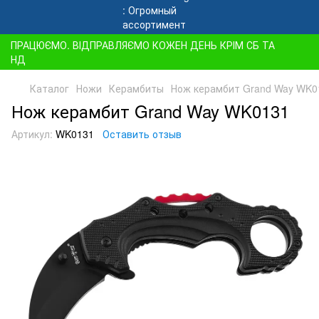
ПРАЦЮЄМО. ВІДПРАВЛЯЄМО КОЖЕН ДЕНЬ КРІМ СБ ТА
НД
Каталог
Ножи
Керамбиты
Нож керамбит Grand Way WK0
Нож керамбит Grand Way WK0131
Артикул:
WK0131
Оставить отзыв