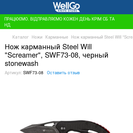
ПРАЦЮЄМО. ВІДПРАВЛЯЄМО КОЖЕН ДЕНЬ КРІМ СБ ТА
НД
Каталог
Ножи
Карманные
Нож карманный Steel Will "Scr
Нож карманный Steel Will
"Screamer", SWF73-08, черный
stonewash
Артикул:
SWF73-08
Оставить отзыв