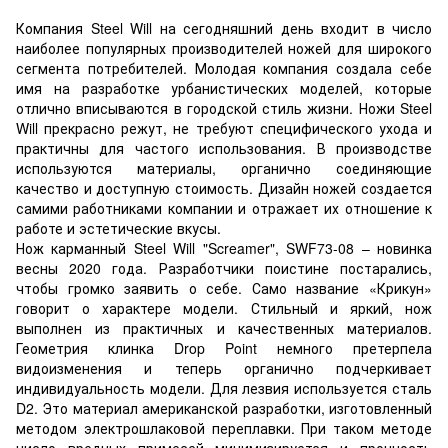
Компания Steel Will на сегодняшний день входит в число
наиболее популярных производителей ножей для широкого
сегмента потребителей. Молодая компания создала себе
имя на разработке урбанистических моделей, которые
отлично вписываются в городской стиль жизни. Ножи Steel
Will прекрасно режут, не требуют специфического ухода и
практичны для частого использования. В производстве
используются материалы, органично соединяющие
качество и доступную стоимость. Дизайн ножей создается
самими работниками компании и отражает их отношение к
работе и эстетические вкусы.
Нож карманный Steel Will "Screamer", SWF73-08 – новинка
весны 2020 года. Разработчики поистине постарались,
чтобы громко заявить о себе. Само название «Крикун»
говорит о характере модели. Стильный и яркий, нож
выполнен из практичных и качественных материалов.
Геометрия клинка Drop Point немного претерпела
видоизменения и теперь органично подчеркивает
индивидуальность модели. Для лезвия используется сталь
D2. Это материал американской разработки, изготовленный
методом электрошлаковой переплавки. При таком методе
число вредных примесей минимизируется и прочность