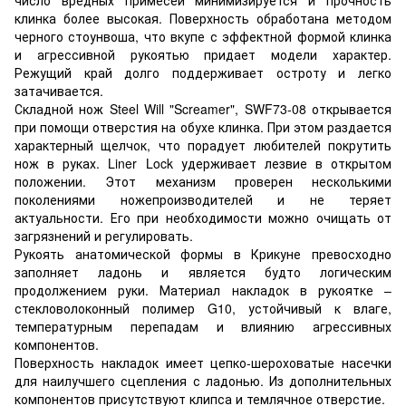
клинка более высокая. Поверхность обработана методом
черного стоунвоша, что вкупе с эффектной формой клинка
и агрессивной рукоятью придает модели характер.
Режущий край долго поддерживает остроту и легко
затачивается.
Складной нож Steel Will "Screamer", SWF73-08 открывается
при помощи отверстия на обухе клинка. При этом раздается
характерный щелчок, что порадует любителей покрутить
нож в руках. Liner Lock удерживает лезвие в открытом
положении. Этот механизм проверен несколькими
поколениями ножепроизводителей и не теряет
актуальности. Его при необходимости можно очищать от
загрязнений и регулировать.
Рукоять анатомической формы в Крикуне превосходно
заполняет ладонь и является будто логическим
продолжением руки. Материал накладок в рукоятке –
стекловолоконный полимер G10, устойчивый к влаге,
температурным перепадам и влиянию агрессивных
компонентов.
Поверхность накладок имеет цепко-шероховатые насечки
для наилучшего сцепления с ладонью. Из дополнительных
компонентов присутствуют клипса и темлячное отверстие.