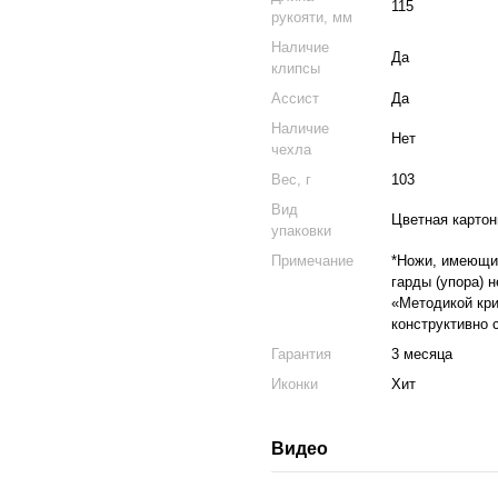
115
рукояти, мм
Наличие
Да
клипсы
Ассист
Да
Наличие
Нет
чехла
Вес, г
103
Вид
Цветная картон
упаковки
Примечание
*Ножи, имеющие
гарды (упора) 
«Методикой кри
конструктивно 
Гарантия
3 месяца
Иконки
Хит
Видео