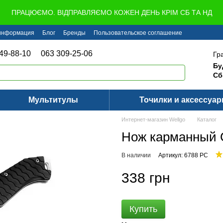
ПРАЦЮЄМО. ВІДПРАВЛЯЄМО КОЖЕН ДЕНЬ КРІМ СБ ТА НД
 информация
Блог
Бренды
Пользовательское соглашение
49-88-10
063 309-25-06
Гр
Бу
Сб
Мультитулы
Точилки и аксессуа
Интернет-магазин Wellgo
Каталог
Нож карманный 
В наличии
Артикул: 6788 PC
338 грн
Купить