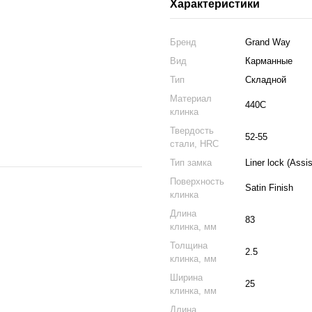
Характеристики
Бренд
Grand Way
Вид
Карманные
Тип
Складной
Материал
440C
клинка
Твердость
52-55
стали, HRC
Тип замка
Liner lock (Assi
Поверхность
Satin Finish
клинка
Длина
83
клинка, мм
Толщина
2.5
клинка, мм
Ширина
25
клинка, мм
Длина