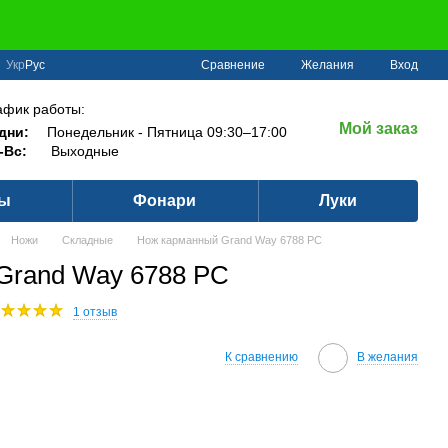
Сравнение
Укр
Рус
Желания
Вход
афик работы:
Мой заказ
дни:
Понедельник - Пятница 09:30–17:00
-Вс:
Выходные
ры
Фонари
Луки
Ножи
Складные
Нож карманный Grand Way 6788 PC
Grand Way 6788 PC
1 отзыв
К сравнению
В желания