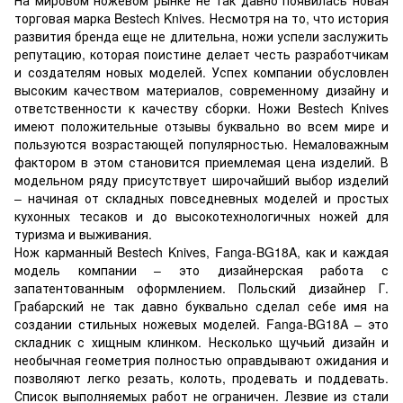
торговая марка Bestech Knives. Несмотря на то, что история
развития бренда еще не длительна, ножи успели заслужить
репутацию, которая поистине делает честь разработчикам
и создателям новых моделей. Успех компании обусловлен
высоким качеством материалов, современному дизайну и
ответственности к качеству сборки. Ножи Bestech Knives
имеют положительные отзывы буквально во всем мире и
пользуются возрастающей популярностью. Немаловажным
фактором в этом становится приемлемая цена изделий. В
модельном ряду присутствует широчайший выбор изделий
– начиная от складных повседневных моделей и простых
кухонных тесаков и до высокотехнологичных ножей для
туризма и выживания.
Нож карманный Bestech Knives, Fanga-BG18A, как и каждая
модель компании – это дизайнерская работа с
запатентованным оформлением. Польский дизайнер Г.
Грабарский не так давно буквально сделал себе имя на
создании стильных ножевых моделей. Fanga-BG18A – это
складник с хищным клинком. Несколько щучьий дизайн и
необычная геометрия полностью оправдывают ожидания и
позволяют легко резать, колоть, продевать и поддевать.
Список выполняемых работ не ограничен. Лезвие из стали