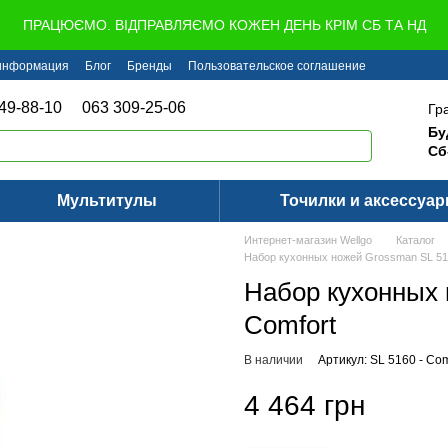
ПРАЦЮЄМО. ВІДПРАВЛЯЄМО КОЖЕН ДЕНЬ КРІМ СБ ТА НД
 информация
Блог
Бренды
Пользовательское соглашение
49-88-10
063 309-25-06
Гр
Бу
Сб
Мультитулы
Точилки и аксессуа
Интернет-магазин Wellgo
Каталог
Набор кухонных ножей Grossman SL 516
Набор кухонных 
Comfort
В наличии
Артикул: SL 5160 - Com
4 464 грн