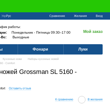
Сравнение
Укр
Рус
Желания
Вход
афик работы:
Мой заказ
дни:
Понедельник - Пятница 09:30–17:00
-Вс:
Выходные
ры
Фонари
Луки
Кухонные ножи
Наборы кухонных ножей
0 - Comfort
ножей Grossman SL 5160 -
fort
Оставить отзыв
К сравнению
В желания