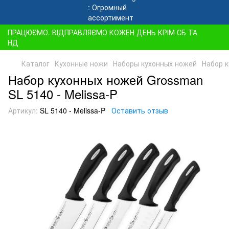
ПРАЦЮЄМО. ВІДПРАВЛЯЄМО КОЖЕН ДЕНЬ КРІМ СБ ТА
НД
Каталог
Кухонные ножи
Наборы кухонных ножей
Набор к
Набор кухонных ножей Grossman
SL 5140 - Melissa-P
Артикул:
SL 5140 - Melissa-P
Оставить отзыв