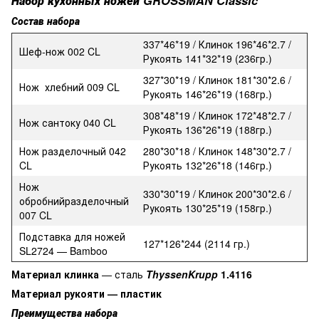
Набор кухонных ножей
GROSSMAN
Classic
Состав набора
337*46*19 / Клинок 196*46*2.7 /
Шеф-нож 002 CL
Рукоять 141*32*19 (236гр.)
327*30*19 / Клинок 181*30*2.6 /
Нож хлебний 009 CL
Рукоять 146*26*19 (168гр.)
308*48*19 / Клинок 172*48*2.7 /
Нож сантоку 040 CL
Рукоять 136*26*19 (188гр.)
Нож разделочный 042
280*30*18 / Клинок 148*30*2.7 /
CL
Рукоять 132*26*18 (146гр.)
Нож
330*30*19 / Клинок 200*30*2.6 /
обробнийразделочный
Рукоять 130*25*19 (158гр.)
007 CL
Подставка для ножей
127*126*244 (2114 гр.)
SL2724 — Bamboo
Материал клинка
— сталь
ThyssenKrupp
1.4116
Материал рукояти — пластик
Преимущества набора