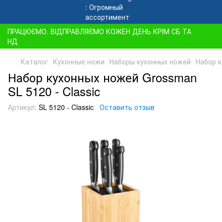
ПРАЦЮЄМО. ВІДПРАВЛЯЄМО КОЖЕН ДЕНЬ КРІМ СБ ТА
НД
Каталог
Кухонные ножи
Наборы кухонных ножей
Набор к
Набор кухонных ножей Grossman
SL 5120 - Classic
Артикул:
SL 5120 - Classic
Оставить отзыв