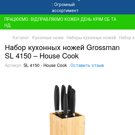
ПРАЦЮЄМО. ВІДПРАВЛЯЄМО КОЖЕН ДЕНЬ КРІМ СБ ТА
НД
Каталог
Кухонные ножи
Наборы кухонных ножей
Набор к
Набор кухонных ножей Grossman
SL 4150 – House Cook
Артикул:
SL 4150 - House Cook
Оставить отзыв