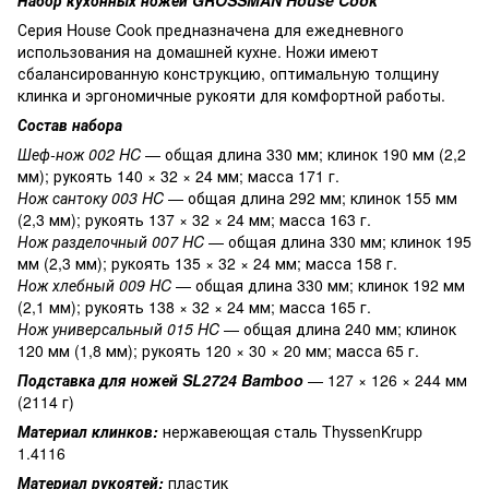
Серия House Cook предназначена для ежедневного
использования на домашней кухне. Ножи имеют
сбалансированную конструкцию, оптимальную толщину
клинка и эргономичные рукояти для комфортной работы.
Состав набора
Шеф-нож 002 HC
— общая длина 330 мм; клинок 190 мм (2,2
мм); рукоять 140 × 32 × 24 мм; масса 171 г.
Нож сантоку 003 HC
— общая длина 292 мм; клинок 155 мм
(2,3 мм); рукоять 137 × 32 × 24 мм; масса 163 г.
Нож разделочный 007 HC
— общая длина 330 мм; клинок 195
мм (2,3 мм); рукоять 135 × 32 × 24 мм; масса 158 г.
Нож хлебный 009 HC
— общая длина 330 мм; клинок 192 мм
(2,1 мм); рукоять 138 × 32 × 24 мм; масса 165 г.
Нож универсальный 015 HC
— общая длина 240 мм; клинок
120 мм (1,8 мм); рукоять 120 × 30 × 20 мм; масса 65 г.
Подставка для ножей SL2724 Bamboo
— 127 × 126 × 244 мм
(2114 г)
Материал клинков:
нержавеющая сталь ThyssenKrupp
1.4116
Материал рукоятей:
пластик