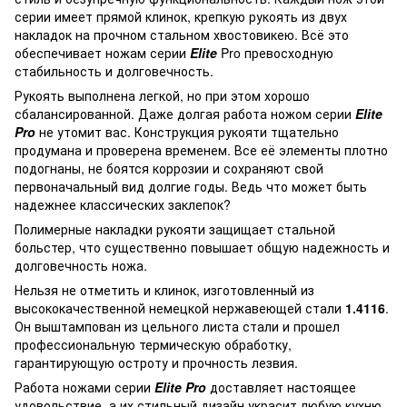
серии имеет прямой клинок, крепкую рукоять из двух
накладок на прочном стальном хвостовикею. Всё это
обеспечивает ножам серии
Elite
Pro превосходную
стабильность и долговечность.
Рукоять выполнена легкой, но при этом хорошо
сбалансированной. Даже долгая работа ножом серии
Elite
Pro
не утомит вас. Конструкция рукояти тщательно
продумана и проверена временем. Все её элементы плотно
подогнаны, не боятся коррозии и сохраняют свой
первоначальный вид долгие годы. Ведь что может быть
надежнее классических заклепок?
Полимерные накладки рукояти защищает стальной
больстер, что существенно повышает общую надежность и
долговечность ножа.
Нельзя не отметить и клинок, изготовленный из
высококачественной немецкой нержавеющей стали
1.4116
.
Он выштампован из цельного листа стали и прошел
профессиональную термическую обработку,
гарантирующую остроту и прочность лезвия.
Работа ножами серии
Elite Pro
доставляет настоящее
удовольствие, а их стильный дизайн украсит любую кухню.