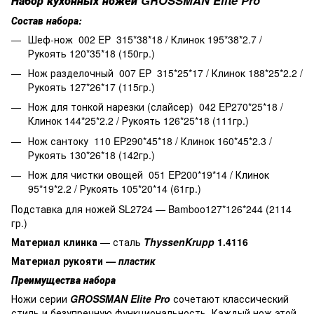
Набор кухонных ножей
GROSSMAN Elite Pro
Состав набора:
Шеф-нож 002 EP 315*38*18 / Клинок 195*38*2.7 /
Рукоять 120*35*18 (150гр.)
Нож разделочный 007 EP 315*25*17 / Клинок 188*25*2.2 /
Рукоять 127*26*17 (115гр.)
Нож для тонкой нарезки (слайсер) 042 EP270*25*18 /
Клинок 144*25*2.2 / Рукоять 126*25*18 (111гр.)
Нож сантоку 110 EP290*45*18 / Клинок 160*45*2.3 /
Рукоять 130*26*18 (142гр.)
Нож для чистки овощей 051 EP200*19*14 / Клинок
95*19*2.2 / Рукоять 105*20*14 (61гр.)
Подставка для ножей SL2724 — Bamboo127*126*244 (2114
гр.)
Материал клинка
— сталь
ThyssenKrupp
1.4116
Материал рукояти
— пластик
Преимущества набора
Ножи серии
GROSSMAN Elite Pro
сочетают классический
стиль и безупречную функциональность. Каждый нож этой