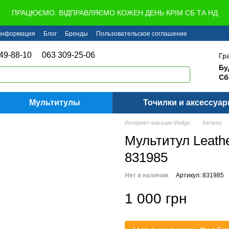
ПРАЦЮЄМО. ВІДПРАВЛЯЄМО КОЖЕН ДЕНЬ КРІМ СБ ТА НД
 информация
Блог
Бренды
Пользовательское соглашение
49-88-10
063 309-25-06
Гр
Бу
Сб
Мультитулы
Точилки и аксессуа
Интернет-магазин Wellgo
Каталог
Мультитул Leath
831985
Нет в наличии
Артикул: 831985
1 000 грн