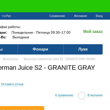
Сравнение
Укр
Рус
Желания
Вход
афик работы:
Мой заказ
дни:
Понедельник - Пятница 09:30–17:00
-Вс:
Выходные
ры
Фонари
Луки
Мультитулы
Мультитул Leatherman Juice S2 - GRANITE GRAY 831985
erman Juice S2 - GRANITE GRAY
Оставить отзыв
К сравнению
В желания