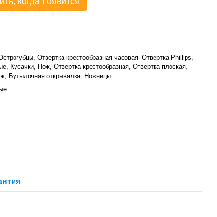
ить, когда появится
Острогубцы, Отвертка крестообразная часовая, Отвертка Phillips,
е, Кусачки, Нож, Отвертка крестообразная, Отвертка плоская,
ож, Бутылочная открывалка, Ножницы
ые
антия