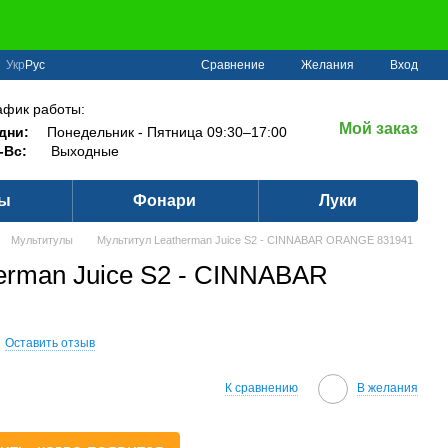
Сравнение
Укр
Рус
Желания
Вход
афик работы:
Мой заказ
дни:
Понедельник - Пятница 09:30–17:00
-Вс:
Выходные
ры
Фонари
Луки
Мультитулы
Мультитул Leatherman Juice S2 - CINNABAR ORANGE 831941
erman Juice S2 - CINNABAR
Оставить отзыв
К сравнению
В желания