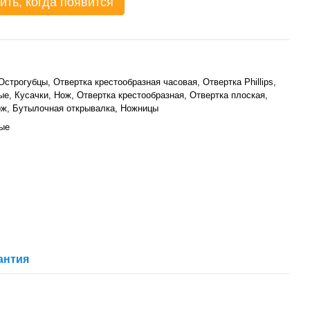
ить, когда появится
Острогубцы, Отвертка крестообразная часовая, Отвертка Phillips,
е, Кусачки, Нож, Отвертка крестообразная, Отвертка плоская,
ож, Бутылочная открывалка, Ножницы
ые
антия