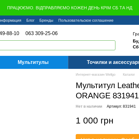
ПРАЦЮЄМО. ВІДПРАВЛЯЄМО КОЖЕН ДЕНЬ КРІМ СБ ТА НД
 информация
Блог
Бренды
Пользовательское соглашение
49-88-10
063 309-25-06
Гр
Бу
Сб
Мультитулы
Точилки и аксессуа
Интернет-магазин Wellgo
Каталог
Мультитул Leath
ORANGE 831941
Нет в наличии
Артикул: 831941
1 000 грн