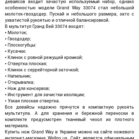
девайсов входит зачастую используемый набор, однако
особенностью модели Grand Way 33074 стал небольшой
молоток-гвоздодер. Пускай и небольшого размера, зато с
ухватистой рукоятью и отличной балансировкой.
В мультитул Гранд Вей 33074 входят:
• Молоток;
• Гвоздодер;
• Плоскогубцы:
• Кусачки;
• Клинок с ровной режущей кромкой;
• Отвертка плоская;
• Клинок с серрейторной заточкой;
• Напильник;
• Открывалка;
• Нож для консервов;
• Инструмент для зачистки изоляции;
• Узкая плоская отвертка.
Все девайсы надежно прячутся в компактную рукоять
мультитула. А для хранения и бережной переноски в
комплекте предусмотрен тканевый чехол из плотного
материала.
Купить нож Grand Way в Украине можно на сайте ножевого
интернет-магазина Wellgo.ua. Сайт является официальным