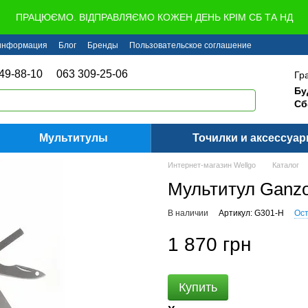
ПРАЦЮЄМО. ВІДПРАВЛЯЄМО КОЖЕН ДЕНЬ КРІМ СБ ТА НД
 информация
Блог
Бренды
Пользовательское соглашение
49-88-10
063 309-25-06
Гр
Бу
Сб
Мультитулы
Точилки и аксессуа
Интернет-магазин Wellgo
Каталог
Мультитул Ganz
В наличии
Артикул: G301-H
Ост
1 870 грн
Купить