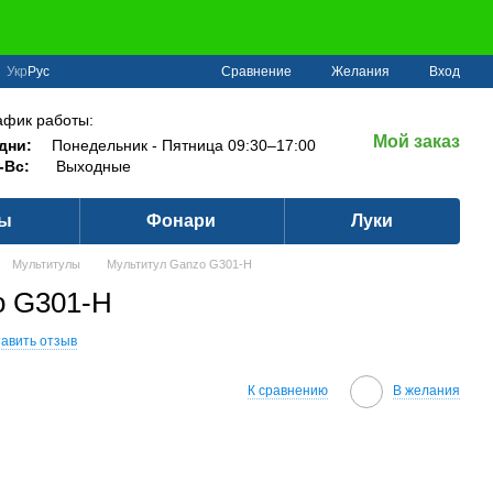
Сравнение
Укр
Рус
Желания
Вход
афик работы:
Мой заказ
дни:
Понедельник - Пятница 09:30–17:00
-Вс:
Выходные
ры
Фонари
Луки
Мультитулы
Мультитул Ganzo G301-H
o G301-H
авить отзыв
К сравнению
В желания