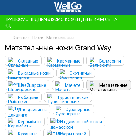
ПРАЦЮЄМО. ВІДПРАВЛЯЄМО КОЖЕН ДЕНЬ КРІМ СБ ТА
НД
Каталог
Ножи
Метательные
Метательные ножи Grand Way
Складные
Карманные
Балисонги
Выкидные ножи
Охотничьи
Швейцарские
Мачете
Метательные
Рыбацкие
Туристические
Для дайвинга
Сувенирные
Керамбиты
Из дамасской стали
Кухонные
Наборы ножей