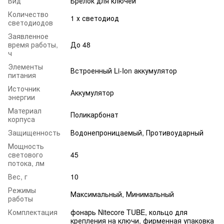
Вид
Брелок для ключей
Количество
1 х светодиод
светодиодов
Заявленное
время работы,
До 48
ч
Элементы
Встроенный Li-Ion аккумулятор
питания
Источник
Аккумулятор
энергии
Материал
Поликарбонат
корпуса
Защищенность
Водонепроницаемый, Противоударный
Мощность
светового
45
потока, лм
Вес, г
10
Режимы
Максимальный, Минимальный
работы
Комплектация
фонарь Nitecore TUBE, кольцо для
крепления на ключи, фирменная упаковка