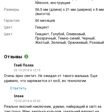
Nitecore, инструкция
Размеры
56,5 мм (длина) х 21 мм (ширина) х 8 мм
(высота)
Гарантия
60 месяцев
Цвет
Гиацинт
Цвет
Гиацинт, Голубой, Оливковый,
Прозрачный, Темно-синий, Черный,
Желтый, Зеленый, Оранжевый, Розовый
Отзывы
2
Глеб Полях
25.10.2018 в 12:15
Очень ярко светит. Не ожидал от такого малыша. Еще
удивило, что заряжается от юсб, во технологии
Ответить
Ілона
10.02.2018 в 20:22
Реально якісний наключник, думаю, найкращий в світі за
такі гроші. Маю декілька кольорів, ідеальний варіант на