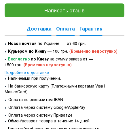
Написать отзыв
Доставка
Оплата
Гарантия
Новой почтой
по Украине — от 60 грн.
●
Курьером по Киеву
— 100 грн.
(Временно недоступно)
●
Бесплатно
по Киеву
на сумму заказа от —
●
1500 грн.
(Временно недоступно)
Подробнее о доставке
Наличными при получении.
●
На банковскую карту (Платежными картами Visa і
●
MasterCard).
Оплата по реквизитам IBAN
●
Оплата через систему Google/ApplePay
●
Оплата через систему Приват24
●
Обмен/возврат товара в течение 14 дней
●
Гарантийный срок по данному товару указан в
●