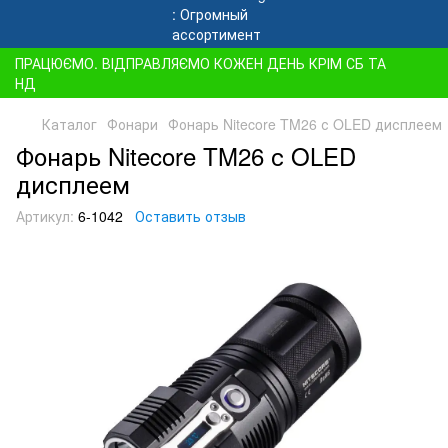
ПРАЦЮЄМО. ВІДПРАВЛЯЄМО КОЖЕН ДЕНЬ КРІМ СБ ТА
НД
Каталог
Фонари
Фонарь Nitecore TM26 с OLED дисплеем
Фонарь Nitecore TM26 с OLED
дисплеем
Артикул:
6-1042
Оставить отзыв