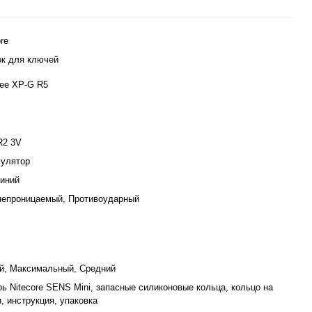
re
к для ключей
ree XP-G R5
R2 3V
улятор
иний
епроницаемый, Противоударный
й, Максимальный, Средний
ь Nitecore SENS Mini, запасные силиконовые кольца, кольцо на
, инструкция, упаковка