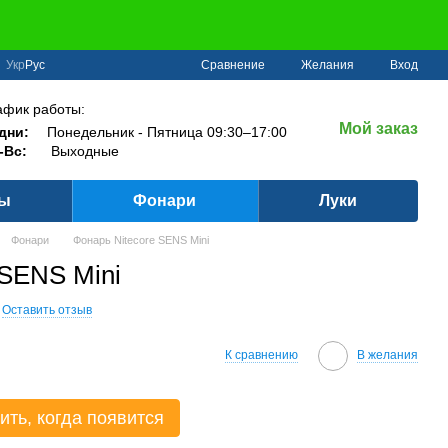
Сравнение
Укр
Рус
Желания
Вход
афик работы:
Мой заказ
дни:
Понедельник - Пятница 09:30–17:00
-Вс:
Выходные
ры
Фонари
Луки
Фонари
Фонарь Nitecore SENS Mini
 SENS Mini
Оставить отзыв
К сравнению
В желания
ить, когда появится