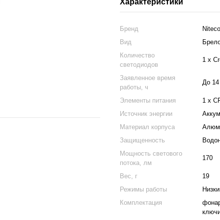
Характеристики
Бренд
Niteco
Вид
Брело
Количество
1 х C
светодиодов
Заявленное время
До 14
работы, ч
Элементы питания
1 x C
Источник энергии
Аккум
Материал корпуса
Алюм
Защищенность
Водон
Мощность светового
170
потока, лм
Вес, г
19
Режимы работы
Низки
Комплектация
фонар
ключи