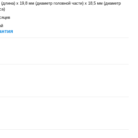
 (длина) х 19,8 мм (диаметр головной части) х 18,5 мм (диаметр
са)
сяцев
ый
антия