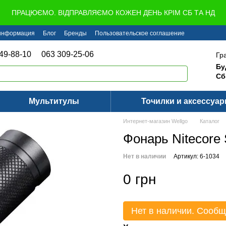
ПРАЦЮЄМО. ВІДПРАВЛЯЄМО КОЖЕН ДЕНЬ КРІМ СБ ТА НД
 информация
Блог
Бренды
Пользовательское соглашение
49-88-10
063 309-25-06
Гр
Бу
Сб
Мультитулы
Точилки и аксессуа
Интернет-магазин Wellgo
Каталог
Фонарь Nitecore
Нет в наличии
Артикул: 6-1034
0 грн
Нет в наличии. Сообщ