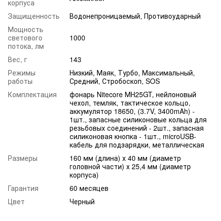
корпуса
Защищенность
Водонепроницаемый, Противоударный
Мощность
светового
1000
потока, лм
Вес, г
143
Режимы
Низкий, Маяк, Турбо, Максимальный,
работы
Средний, Стробоскоп, SOS
Комплектация
фонарь Nitecore МН25GT, нейлоновый
чехол, темляк, тактическое кольцо,
аккумулятор 18650, (3.7V, 3400mAh) -
1шт., запасные силиконовые кольца для
резьбовых соединений - 2шт., запасная
силиконовая кнопка - 1шт., microUSB-
кабель для подзарядки, металлическая
Размеры
160 мм (длина) х 40 мм (диаметр
головной части) х 25,4 мм (диаметр
корпуса)
Гарантия
60 месяцев
Цвет
Черный