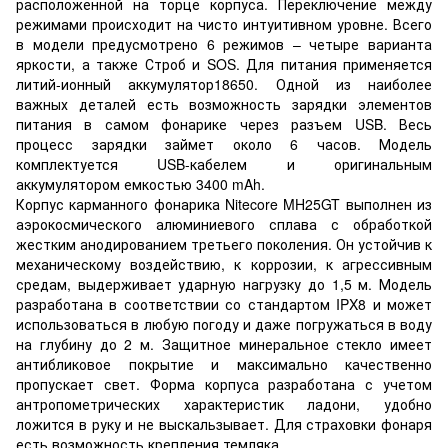
расположенной на торце корпуса. Переключение между
режимами происходит на чисто интуитивном уровне. Всего
в модели предусмотрено 6 режимов – четыре варианта
яркости, а также Строб и SOS. Для питания применяется
литий-ионный аккумулятор18650. Одной из наиболее
важных деталей есть возможность зарядки элементов
питания в самом фонарике через разъем USB. Весь
процесс зарядки займет около 6 часов. Модель
комплектуется USB-кабелем и оригинальным
аккумулятором емкостью 3400 mAh.
Корпус карманного фонарика Nitecore MH25GT выполнен из
аэрокосмического алюминиевого сплава с обработкой
жестким анодированием третьего поколения. Он устойчив к
механическому воздействию, к коррозии, к агрессивным
средам, выдерживает ударную нагрузку до 1,5 м. Модель
разработана в соответствии со стандартом IPX8 и может
использоваться в любую погоду и даже погружаться в воду
на глубину до 2 м. Защитное минеральное стекло имеет
антибликовое покрытие и максимально качественно
пропускает свет. Форма корпуса разработана с учетом
антропометрических характеристик ладони, удобно
ложится в руку и не выскальзывает. Для страховки фонаря
есть возможность крепления темляка.