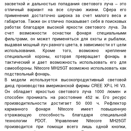
засветкой и дальностью попадания светового луча – это
отличный вариант на все случаю жизни. Сфера его
применения достаточно широка за счет малого веса и
габаритов. Также он отлично показывает себя в поисковых
работах благодаря высокой яркости светового луча. За
счет возможности оснастки фонаря специальными
фильтрами, он может применяться для охоты и рыбалки,
выдавая мощный луч разного цвета, в зависимости от цели
использования. Кроме того, возможно крепление
специальной короны, которая превращает фонарь в
тактический и дает возможность использовать его для
самообороны. Nitecore MH25GT возможно использовать как
подствольный фонарь.
В модели используется высокопродуктивный световой
диод производства американской фирмы CREE XP-L HI V3.
Он обладает яркостью светового луча 1000 люмен и
способен проникать на расстояние 452 м. Его ресурс
производительности достигает 50 000 ч. Рефлектор
карманного фонаря Nitecore имеет повышенную
отражающую способность благодаря специальной
технологии PDOT. Управление Nitecore MH25GT
производится при помощи всего лишь одной кнопки,