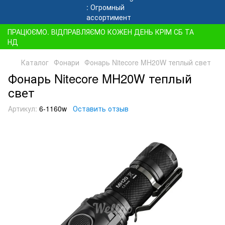
ПРАЦЮЄМО. ВІДПРАВЛЯЄМО КОЖЕН ДЕНЬ КРІМ СБ ТА
НД
Каталог
Фонари
Фонарь Nitecore MH20W теплый свет
Фонарь Nitecore MH20W теплый
свет
Артикул:
6-1160w
Оставить отзыв