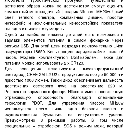
активного образа жизни по достоинству смогут оценить
компактный многозадачный фонарик Nitecore MH20w. Яркий
свет теплого спектра, компактный дизайн, простой
интерфейс и исключительные износостойкие показатели
выгодно отличают эту модель.
Одной из наиболее важных деталей есть возможность
зарядки элементов питания в самом фонарике через
разъем USB. Для этой цели подходят исключительно Li-ion
аккумуляторы 18650. Весь процесс зарядки займет около 6
часов. Модель комплектуется USB-кабелем. Также для
питания можно использовать 2 х CR123.
Для освещения используется высокопродуктивный
светодиод CREE XM-L2 U2 с продуктивностью до 50 000 ч и
яркостью 1000 люмен. Такой диод обеспечивает дальность
достижения светового луча на расстояние 220 м.
Рефлектор карманного фонаря Nitecore имеет повышенную
отражающую способность благодаря специальной
технологии PDOT. Для управления Nitecore MH20w
используется всего лишь одна боковая кнопка и
осуществляется буквально на интуитивном уровне.
Предусмотрено 8 режимов работы. В том числе
специальные – стробоскоп, SOS и режим маяк, который