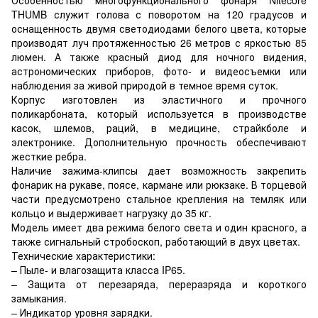
THUMB служит голова с поворотом на 120 градусов и
оснащенность двумя светодиодами белого цвета, которые
производят луч протяженностью 26 метров с яркостью 85
люмен. А также красный диод для ночного видения,
астрономических приборов, фото- и видеосъемки или
наблюдения за живой природой в темное время суток.
Корпус изготовлен из эластичного и прочного
поликарбоната, который используется в производстве
касок, шлемов, раций, в медицине, страйкболе и
электронике. Дополнительную прочность обеспечивают
жесткие ребра.
Наличие зажима-клипсы дает возможность закрепить
фонарик на рукаве, поясе, кармане или рюкзаке. В торцевой
части предусмотрено стальное крепления на темляк или
кольцо и выдерживает нагрузку до 35 кг.
Модель имеет два режима белого света и один красного, а
также сигнальный стробоскоп, работающий в двух цветах.
Технические характеристики:
– Пыле- и влагозащита класса IP65.
– Защита от перезаряда, переразряда и короткого
замыкания.
– Индикатор уровня зарядки.