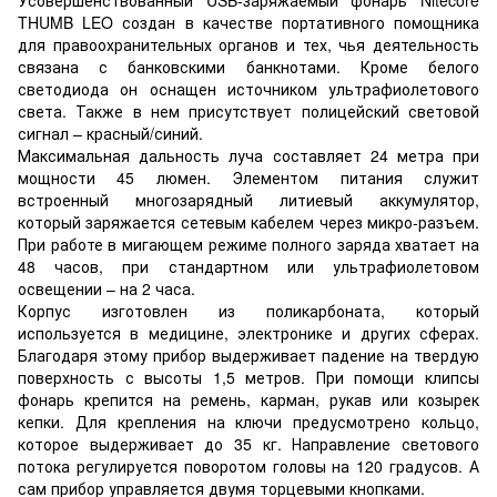
THUMB LEO создан в качестве портативного помощника
для правоохранительных органов и тех, чья деятельность
связана с банковскими банкнотами. Кроме белого
светодиода он оснащен источником ультрафиолетового
света. Также в нем присутствует полицейский световой
сигнал – красный/синий.
Максимальная дальность луча составляет 24 метра при
мощности 45 люмен. Элементом питания служит
встроенный многозарядный литиевый аккумулятор,
который заряжается сетевым кабелем через микро-разъем.
При работе в мигающем режиме полного заряда хватает на
48 часов, при стандартном или ультрафиолетовом
освещении – на 2 часа.
Корпус изготовлен из поликарбоната, который
используется в медицине, электронике и других сферах.
Благодаря этому прибор выдерживает падение на твердую
поверхность с высоты 1,5 метров. При помощи клипсы
фонарь крепится на ремень, карман, рукав или козырек
кепки. Для крепления на ключи предусмотрено кольцо,
которое выдерживает до 35 кг. Направление светового
потока регулируется поворотом головы на 120 градусов. А
сам прибор управляется двумя торцевыми кнопками.