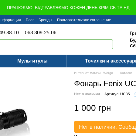
ПРАЦЮЄМО. ВІДПРАВЛЯЄМО КОЖЕН ДЕНЬ КРІМ СБ ТА НД
 информация
Блог
Бренды
Пользовательское соглашение
49-88-10
063 309-25-06
Гр
Бу
Сб
Мультитулы
Точилки и аксессуа
Интернет-магазин Wellgo
Каталог
Фонарь Fenix U
Нет в наличии
Артикул: UC35
1 000 грн
Нет в наличии. Сообщ