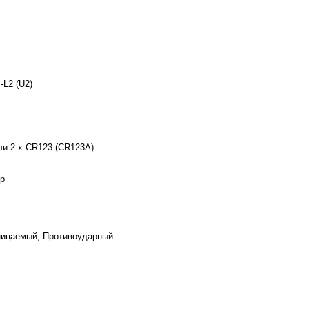
-L2 (U2)
ли 2 x CR123 (CR123A)
р
ицаемый, Противоударный