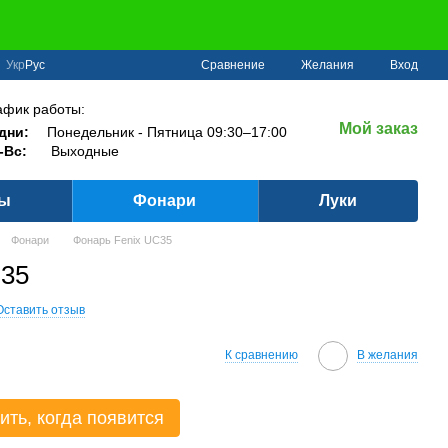
Сравнение
Укр
Рус
Желания
Вход
афик работы:
Мой заказ
дни:
Понедельник - Пятница 09:30–17:00
-Вс:
Выходные
ры
Фонари
Луки
Фонари
Фонарь Fenix UC35
C35
Оставить отзыв
К сравнению
В желания
ить, когда появится