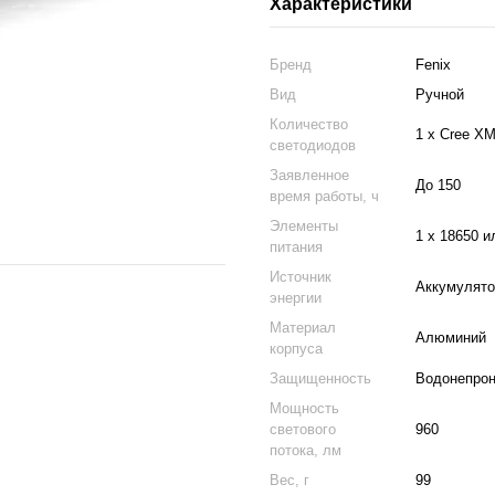
Характеристики
Бренд
Fenix
Вид
Ручной
Количество
1 х Cree XM
светодиодов
Заявленное
До 150
время работы, ч
Элементы
1 x 18650 и
питания
Источник
Аккумулято
энергии
Материал
Алюминий
корпуса
Защищенность
Водонепрон
Мощность
светового
960
потока, лм
Вес, г
99