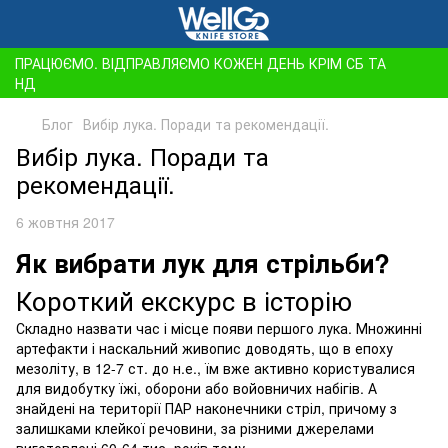
ПРАЦЮЄМО. ВІДПРАВЛЯЄМО КОЖЕН ДЕНЬ КРІМ СБ ТА
НД
Блог
Вибір лука. Поради та рекомендації.
Вибір лука. Поради та
рекомендації.
6 жовтня 2017
Як вибрати лук для стрільби?
Короткий екскурс в історію
Складно назвати час і місце появи першого лука. Множинні
артефакти і наскальний живопис доводять, що в епоху
мезоліту, в 12-7 ст. до н.е., їм вже активно користувалися
для видобутку їжі, оборони або войовничих набігів. А
знайдені на території ПАР наконечники стріл, причому з
залишками клейкої речовини, за різними джерелами