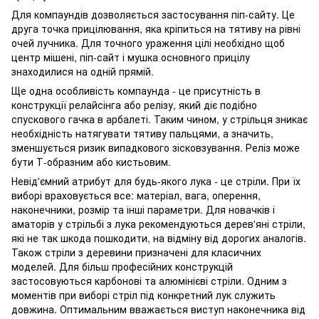
Для компаундів дозволяється застосування піп-сайту. Це
друга точка прицілювання, яка кріпиться на тятиву на рівні
очей лучника. Для точного ураження цілі необхідно щоб
центр мішені, піп-сайт і мушка основного прицілу
знаходилися на одній прямій.
Ще одна особливість компаунда - це присутність в
конструкції релайсінга або релізу, який діє подібно
спускового гачка в арбалеті. Таким чином, у стрільця зникає
необхідність натягувати тятиву пальцями, а значить,
зменшується ризик випадкового зісковзування. Реліз може
бути Т-образним або кистьовим.
Невід'ємний атрибут для будь-якого лука - це стріли. При їх
виборі враховується все: матеріал, вага, оперення,
наконечники, розмір та інші параметри. Для новачків і
аматорів у стрільбі з лука рекомендуються дерев'яні стріли,
які не так шкода пошкодити, на відміну від дорогих аналогів.
Також стріли з деревини призначені для класичних
моделей. Для більш професійних конструкцій
застосовуються карбонові та алюмінієві стріли. Одним з
моментів при виборі стріл під конкретний лук служить
довжина. Оптимальним вважається виступ наконечника від