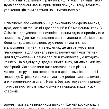
луків заборонені навіть примітивні приціли, тому точність
ураження цілі виміряється на інтуїтивному рівні.
Олімпійські або «олімпіки». Це виключно рекурсивний вид
лука, оскільки тільки він дозволений в Олімпійських іграх. У
Олімпіків допускається наявність тільки одного прицільного
пристрою. Для них дозволено застосування стабілізаторів.
Вони контролюють рівень рухливості лука під час
відпускання тятиви. У таких луках це дія регулюється
плунжером, а для сигналу про граничну натяжки тятиви і
для підтримування самої стріли в комплектацію входить
клінкер. На відміну від традиційного типу, олімпійський лук
розбірний. Його частини виготовляються з різних
матеріалів: рукоятка переважно з дюралюмінію, а плечі із
пластику. Стріли до такого лука теж робляться з алюмінію,
а їх наконечники зі сталі. Навіть без застосування прицілу
точність пострілу в такого лука на порядок вище, ніж у
класиків.
Блочні луки під назвою «компаунди». Це найдосконаліші і
модернізовані луки, яким немає аналогів, принаймні, поки