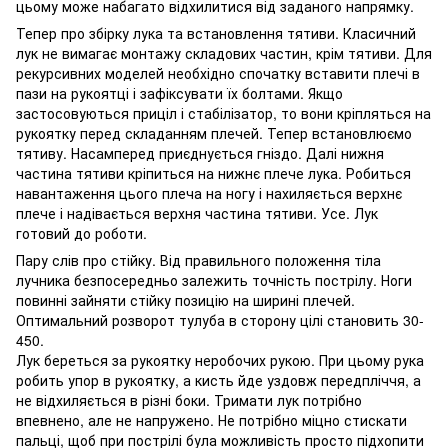
цьому може набагато відхилитися від заданого напрямку.
Тепер про збірку лука та встановлення тятиви. Класичний
лук не вимагає монтажу складових частин, крім тятиви. Для
рекурсивних моделей необхідно спочатку вставити плечі в
пази на рукоятці і зафіксувати їх болтами. Якщо
застосовуються приціл і стабілізатор, то вони кріпляться на
рукоятку перед складанням плечей. Тепер встановлюємо
тятиву. Насамперед приєднується гніздо. Далі нижня
частина тятиви кріпиться на нижнє плече лука. Робиться
навантаження цього плеча на ногу і нахиляється верхнє
плече і надівається верхня частина тятиви. Усе. Лук
готовий до роботи.
Пару слів про стійку. Від правильного положення тіла
лучника безпосередньо залежить точність пострілу. Ноги
повинні зайняти стійку позицію на ширині плечей.
Оптимальний розворот тулуба в сторону цілі становить 30-
450.
Лук береться за рукоятку неробочих рукою. При цьому рука
робить упор в рукоятку, а кисть йде уздовж передпліччя, а
не відхиляється в різні боки. Тримати лук потрібно
впевнено, але не напружено. Не потрібно міцно стискати
пальці, щоб при пострілі була можливість просто підхопити