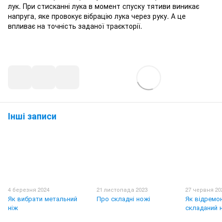
лук. При стисканні лука в момент спуску тятиви виникає
напруга, яке провокує вібрацію лука через руку. А це
впливає на точність заданої траєкторії.
Інші записи
4 березня 2024
21 листопада 2023
27 червня 20
Як вибрати метальний
Про складні ножі
Як відремо
ніж
складаний 