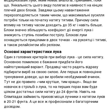
що. Унікальність цього виду полягає в наявності на кінцях
плечей двох блоків. Завдяки цьому навантаження
перерозподіляється таким чином, що максимальні зусилля
потрібні тільки на початку натягу тятиви. Причому сила
впливу на тятиву часом доходить до 35 кг і навіть більше.
Блоки значно збільшують коефіцієнт дії енергії лука і
знижують ступінь похибки пострілу. Блокові луки
оснащуються прицілами в двох точках - на рукоятці і тятиві,
а також релайсінгом або релізом.
Основні характеристики лука
Один з головних критеріїв при виборі лука - це сила натягу.
Основною помилкою є бажання придбати його
найпотужніший варіант. Продавці часто радять відразу
підбирати виріб за своєю силою. Але перша ж повноцінне
тренування доведе, що ви зробили необдуманий вчинок.
Тут не діє правило «чим крутіше, тим краще». Якщо ви
новачок в стрільбі з лука, то на перших порах вам буде
цілком достатньо сили натягу до 24 фунтів. Навіть на
Олімпіадах займають призові місця лучники з натягом луків
в 20-21 фунта. А це все ж професіонали з багаторічним
досвідом.