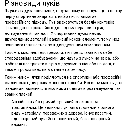
Різновиди луків
Як уже згадувалося вище, в сучасному світі лук - це в першу
чергу спортивне знаряддя, вибір якого вимагає
професійного підходу. Тут враховується безліч критеріїв:
фізичні дані стрілка, його досвід і манера, сила рук,
екіпірування й так далі. У спортивних луках немає
другорядних деталей і важливий кожен елемент, тому іноді
вони виготовляються за індивідуальним замовленням.
Також є мисливці-екстремали, які представляють себе
стародавніми здобувачами, що йдуть з луком на звіра, або
любителі постріляти з лука з друзями в лісі або на дачі, а
також ігрових квестів в стилі «того» часу.
Таким чином, луки поділяються на спортивні або професійні,
мисливські і для розважальної стрільби. Всі вони мають два
різновиди, відмінність між ними полягає в розташуванні так
званих плечей:
Англійська або прямий лук, який вважається
традиційним. Це великий лук, виготовлений з одного
виду матеріалу, переважно з дерева. Існує простий,
одношаровий лук і його посилений, багатошаровий
варіант.