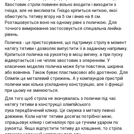
Хвостовик стріли повинен вільно входити і виходити з
гнізда, але не вислизати. Гніздо кріпиться ниткою, якої
обмотують тятиву вгору на 5 см і вниз на 8 см.
Розташовується воно на одному рівні з поличкою. Для
точного вимірювання застосовується спеціальна лінійка-
рівень.
Поличка - це пристосування, що підтримує стрілу в момент
натягу тятиви і дозволяє випустити її в заданому напрямку.
Кріпиться поличка на рукоятку в місці вигину, а при пуску
відвертається і не чіпляє хвостовик з оперенням. У
класичних моделях поличка може бути повстяна, шкіряна
або вовняна. Також буває пластмасової або дротяною. Для
Олімпік це металевий стрижень. А у компаундов пристрій
полички має кілька ускладнену конструкцію, але її функції
при цьому не змінюються.
Для того щоб стріла не зкачувалась з полички під час
натягу тятиви в конструкції олімпійського
лука передбачений клікер. Це смужка з металу певної
довжини. Коли натяг тятиви досягає потрібної межі,
спрацьовує клікер і сигналізує про це гучним ударом по
рукоятці. Якщо відпустити тятиву до клацання, то стріла
отримає неточний напрямок польоту.