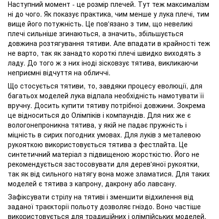
Наступний момент - це розмір плечей. Тут теж максималізм
ні до чого. Як показує практика, чим менше у лука плечі, тим
вище його потужність. Це пов'язано з тим, що невеликі
плечі сильніше згинаються, а значить, збільшується
довжина розтягування тятиви. Але впадати в крайності теж
не варто, так як занадто короткі плечі швидко виходять з
ладу. До того ж з них іноді зісковзує тятива, викликаючи
неприємні відчуття на обличчі.
Що стосується тятиви, то, завдяки процесу еволюції, для
багатьох моделей лука відпала необхідність намотувати її
вручну. Досить купити тятиву потрібної довжини. Зокрема
це відноситься до Олімпіків і компаундів. Для них же є
вологонепроникна тятива, у якій не падає пружність і
міцність в сирих погодних умовах. Для луків з металевою
рукояткою використовується тятива з фестлайта. Це
синтетичний матеріал з підвищеною жорсткістю. Його не
рекомендується застосовувати для дерев'яної рукоятки,
так як від сильного натягу вона може зламатися. Для таких
моделей є тятива з капрону, дакрону або лавсану.
Зафіксувати стрілу на тятиві і зменшити відхилення від
заданої траєкторії польоту дозволяє гніздо. Воно частіше
використовується для традиційних і олімпійських моделей.