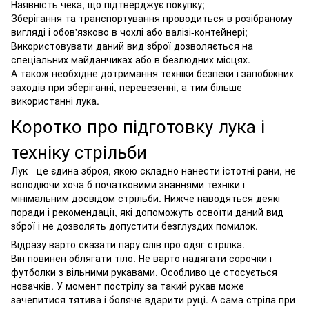
Наявність чека, що підтверджує покупку;
Зберігання та транспортування проводиться в розібраному
вигляді і обов'язково в чохлі або валізі-контейнері;
Використовувати даний вид зброї дозволяється на
спеціальних майданчиках або в безлюдних місцях.
А також необхідне дотримання техніки безпеки і запобіжних
заходів при зберіганні, перевезенні, а тим більше
використанні лука.
Коротко про підготовку лука і
техніку стрільби
Лук - це єдина зброя, якою складно нанести істотні рани, не
володіючи хоча б початковими знаннями техніки і
мінімальним досвідом стрільби. Нижче наводяться деякі
поради і рекомендації, які допоможуть освоїти даний вид
зброї і не дозволять допустити безглуздих помилок.
Відразу варто сказати пару слів про одяг стрілка.
Він повинен облягати тіло. Не варто надягати сорочки і
футболки з вільними рукавами. Особливо це стосується
новачків. У момент пострілу за такий рукав може
зачепитися тятива і боляче вдарити руці. А сама стріла при