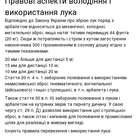
Правові аспекти володіння і
використання лука
Відповідно до Закону України про зброю лук поряд з
арбалетом відноситься до механічної, холодної,
метательної зброї, якщо натяг тятиви перевищує 44 фунта
(20 кг). Сюди ж потрапляють і стріли з кутом загострення
наконечника 300 і проникненням в соснову дошку згідно з
такими показниками:
20 мм і більше для дистанції 5 м;
15 мм для дистанції 10 м;
10 мм для дистанції 20 м.
Стаття 20 п. 4 ч. 1 забороняє полювання з використанням
немисливської зброї: пневматичного, вогнепальної
(військового) і іншої стрілецької, в т.ч. арбалета і лука.
Також стаття 30 в п. Н) забороняє полювання з луком і
арбалетом на хутряних звірів та пернату дичину. У свою
чергу ст. 29 п. Д) дозволяє використання цієї стрілецької
зброї, а також сіток і капканів для полювання в промислових
цілях для реалізації в живому вигляді.
Існують правила перевезення і використання лука: