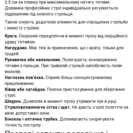
2,5 см за планку при максимальному натягу тятиви.
Довжина професійних стріл індивідуально регулюється
підрізанням під кожного стрільця.
Також існують додаткові елементи для спрощення стрільби
і захисту стрілка:
Крага.
Охороняє передпліччя в момент пуску від інерційного
удару тятивою.
Нагрудник.
Має теж ж призначення, що і крага, тільки для
грудей.
Рукавичка або напальчник.
Полегшують зісковзування
тятиви з пальців. При тривалій стрільбі запобігають появі
мозолів.
Наглазна пов'язка.
Сприяє більш сконцентрованому
прицілюванню.
Ківер або сагайдак.
Поясне пристосування для зберігання
стріл.
Шнурок.
Дозволяє в момент пуску утримати лук в руці.
Стреловловлююча сітка і щит.
Не дають стрілі полетіти за
межі допустимої зони.
Бінокль і оптична трубка.
Допомагають скоригувати
точність пострілу.