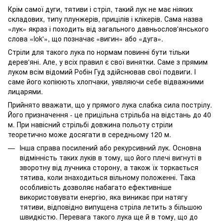
Крім самої дуги, тятиви і стріл, такий лук не має ніяких
складових, типу плунжерів, прицілів і клікерів. Сама назва
«лук» якраз і походить від загального давньослов'янського
слова «lok'», що позначає «вигин» або «дуга».
Стріли для такого лука по нормам повинні бути тільки
дерев'яні. Але, у всіх правил є свої винятки. Саме з прямим
луком всім відомий Робін Гуд здійснював свої подвиги. І
саме його копіюють хлопчаки, уявляючи себе відважними
лицарями.
Прийнято вважати, що у прямого лука слабка сила пострілу.
Його призначення - це прицільна стрільба на відстань до 40
м. При навісний стрільбі довжина польоту стріли
теоретично може досягати в середньому 120 м.
Інша справа посилений або рекурсивний лук. Основна
відмінність таких луків в тому, що його плечі вигнуті в
зворотну від лучника сторону, а також їх торкається
тятива, коли знаходиться вільному положенні. Така
особливість дозволяє набагато ефективніше
використовувати енергію, яка виникає при натягу
тятиви, відповідно випущена стріла летить з більшою
швидкістю. Перевага такого лука ще й в тому, що до