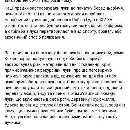
виготовлені 60-64 тис. років тому.
Наші предки застосовували луки до початку Середньовіччя,
поки в IV столітті він не модернізувався в арбалет.
Невід'ємний супутник доблесного Робіна Гуда в XIV-XV
століттях поступово був витиснутий вогнепальною зброєю,
а стрільба з лука перетворилася в вид спорту, розвагу або
екзотичний спосіб полювання.
За тисячоліття свого існування, лук зазнав деяких видозмін.
Кожен народ підбудовував під себе його форму і
застосовував різні матеріали для виготовлення. Крім
прямих з'явилися рекурсивні луки, про що поговоримо
нижче. Форма залежала від призначення: для кінної або
пішої армії або для полювання. Спочатку для виготовлення
використовували тільки цілісний шматок дерева, віддаючи
перевагу акації, тису та ясеню. Потім з'явилися складні
луки, що включають в себе роги, деревину і сухожилля.
Удосконалення дісталося і стріл. Вони стали легше, завдяки
тому, що кам'яні наконечники були замінені металевими.
Але, в усі віки залишалися незмінними вміння і влучність
лучника.