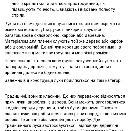
нього кріпляться додаткові пристосування, які
підвищують точність, швидкість і відстань польоту
стріли.
Рукоять і плечі для цього лука виготовляються окремо і з
різних матеріалів. Для рукояті використовується
багатошарове скловолокно, карбон або деревина.
Матеріалом для плечей служить той же дерево або карбон,
або дюралюміній. Даний лук коротше свого побратима і, в
залежності від мети застосування має різні розміри.
Через складність своєї конструкції рекурсивний лук стоїть
на порядок дорожче, тому в усі часи він знаходився в
арсеналі далеко не бідних воїнів.
Залежно від конструкції луки поділяються на такі категорії:
Традиційні, вони ж класичні. До них переважно відносяться
прямі луки, вироблені з дерева. Вони можуть виготовлятися
з однієї породи деревини, тобто бути цільними. Також є
складні луки, які робляться з двох різних порід, склеєних між
собою. Це значно збільшує міцність виробу. Для
традиційного лука застосовуються і відповідні дерев'яні
стріли з натуральними пір'ям на кінці. У комплектації таких