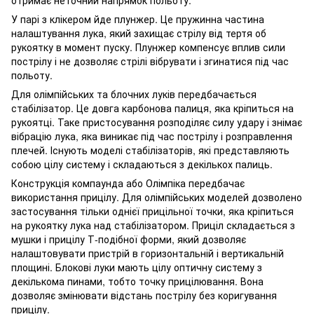
У парі з клікером йде плунжер. Це пружинна частина
налаштування лука, який захищає стрілу від тертя об
рукоятку в момент пуску. Плунжер компенсує вплив сили
пострілу і не дозволяє стрілі вібрувати і згинатися під час
польоту.
Для олімпійських та блочних луків передбачається
стабілізатор. Це довга карбонова палиця, яка кріпиться на
рукоятці. Таке пристосування розподіляє силу удару і знімає
вібрацію лука, яка виникає під час пострілу і розправлення
плечей. Існують моделі стабілізаторів, які представляють
собою цілу систему і складаються з декількох палиць.
Конструкція компаунда або Олімпіка передбачає
використання прицілу. Для олімпійських моделей дозволено
застосування тільки однієї прицільної точки, яка кріпиться
на рукоятку лука над стабілізатором. Приціл складається з
мушки і прицілу Т-подібної форми, який дозволяє
налаштовувати пристрій в горизонтальній і вертикальній
площині. Блокові луки мають цілу оптичну систему з
декількома пинами, тобто точку прицілювання. Вона
дозволяє змінювати відстань пострілу без коригування
прицілу.