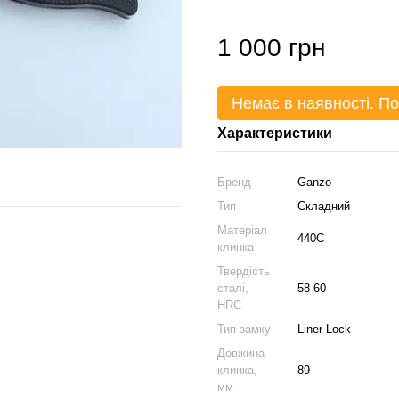
1 000 грн
Немає в наявності. По
Характеристики
Бренд
Ganzo
Тип
Складний
Матеріал
440C
клинка
Твердість
сталі,
58-60
HRC
Тип замку
Liner Lock
Довжина
клинка,
89
мм