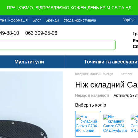
ПРАЦЮЄМО. ВІДПРАВЛЯЄМО КОЖЕН ДЕНЬ КРІМ СБ ТА НД
Укр
Рус
ктна інформація
Блог
Бренди
Угода користувача
49-88-10
063 309-25-06
Гр
Ро
Сб
Мультитули
Точилки та аксесуари
Інтернет-магазин Wellgo
Каталог
Ніж складний Ga
Немає в наявності
Артикул: G73
Виберіть колір