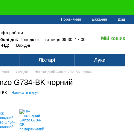
Порівняння
Бажання
Вхід
афік роботи:
Мій кошик
бочі дні:
Понеділок - п'ятниця 09:30–17:00
-Нд:
Вихідні
Ліхтарі
Луки
Ножі
Складні
Ніж складний Ganzo G734-BK чорний
nzo G734-BK чорний
4-BK
Написати відгук