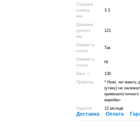
Товщина
клинка,
3.3
мм
Довжина
рукояті,
121
мм
Наявність
Так
кліпси
Наявність
Ні
чохла
Вага, г
130
Примітка
* Ножі, які мають
(утику) не належат
криміналістичного
виробів»
Гарантія
12 місяців
Доставка
Оплата
Гар